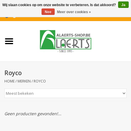
Wij slaan cookies op om onze website te verbeteren. Is dat akkoord?
Ja
Nee
Meer over cookies »
0 Artikelen - €0,00
Home
Nieuwigheden
PROMOTIES
Royco
Koffiekoekjes
HOME
/
MERKEN
/
ROYCO
Confiserie
Dranken
Geen producten gevonden!...
Aperitiefkoekjes