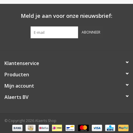
Botanicals
Meld je aan voor onze nieuwsbrief:
Snoeppot-Snoep
ABONNEER
Kassarollen
Cleaning-producten
Klantenservice
Producten
Relatiegeschenken
Mijn account
Koffiemachines
Alaerts BV
Verpakking
© Copyright 2026 Alaerts Shop
Kantoorbenodigdheden