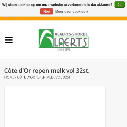
Wij slaan cookies op om onze website te verbeteren. Is dat akkoord?
Ja
Nee
Meer over cookies »
0 Artikelen - €0,00
Home
Nieuwigheden
PROMOTIES
Côte d'Or repen melk vol 32st.
Koffiekoekjes
HOME
/
CÔTE D'OR REPEN MELK VOL 32ST.
Confiserie
Dranken
Aperitiefkoekjes