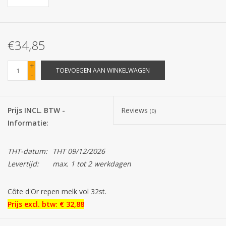
Batterijen
€34,85
Corona
+
TOEVOEGEN AAN WINKELWAGEN
-
Sinterklaassnoep
Carnavalssnoep
Prijs INCL. BTW -
Reviews
(0)
Informatie:
Paasgeschenken
THT-datum:
THT 09/12/2026
Merken
Levertijd:
max. 1 tot 2 werkdagen
Côte d'Or repen melk vol 32st.
Prijs excl. btw: € 32,88