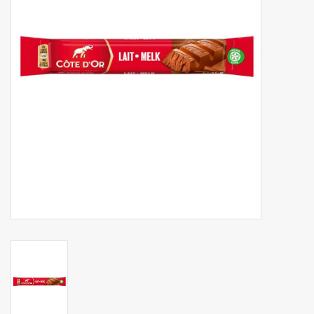
Botanicals
Snoeppot-Snoep
Kassarollen
Cleaning-producten
Relatiegeschenken
Koffiemachines
Verpakking
Kantoorbenodigdheden