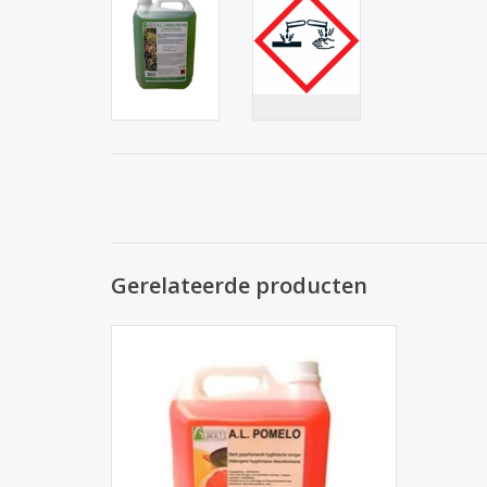
Gerelateerde producten
Pomelo A.L. hygiënische reiniger is een
uitermate begeerde oppervlakte- en
vloerreiniger die alles écht 'hygiënisch'
clean maakt!
TOEVOEGEN AAN WINKELWAGEN