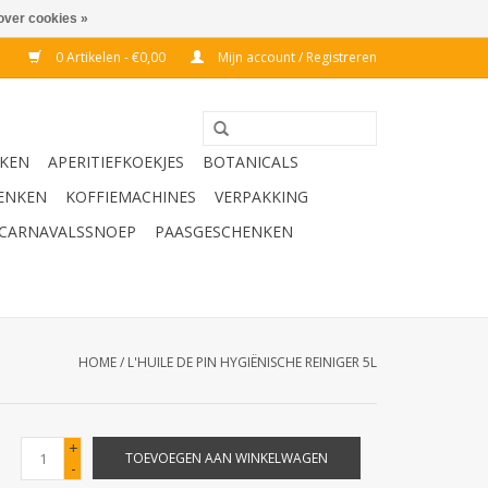
over cookies »
0 Artikelen - €0,00
Mijn account / Registreren
KEN
APERITIEFKOEKJES
BOTANICALS
ENKEN
KOFFIEMACHINES
VERPAKKING
CARNAVALSSNOEP
PAASGESCHENKEN
HOME
/
L'HUILE DE PIN HYGIËNISCHE REINIGER 5L
+
TOEVOEGEN AAN WINKELWAGEN
-