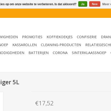
kies op om onze website te verbeteren. Is dat akkoord?
Ja
Nee
Meer 
WIGHEDEN
PROMOTIES
KOFFIEKOEKJES
CONFISERIE
DRAN
NOEP
KASSAROLLEN
CLEANING-PRODUCTEN
RELATIEGESCH
NODIGDHEDEN
BATTERIJEN
CORONA
SINTERKLAASSNOEP
iger 5L
€17,52