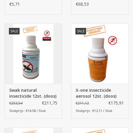
1
12x243ml
€5,71
€68,53
SALE
SALE
Swak natural
X-one insecticide
insecticide 12st. (doos)
aerosol 12st. (doos)
€211,75
€175,91
€253,54
€211,12
Stukprijs : €14,58 / Stuk
Stukprijs : €12,11 / Stuk