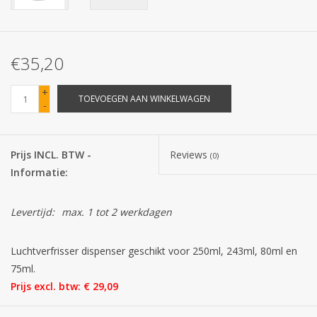
Batterijen
€35,20
Corona
+
TOEVOEGEN AAN WINKELWAGEN
-
Sinterklaassnoep
Carnavalssnoep
Prijs INCL. BTW -
Reviews
(0)
Informatie:
Paasgeschenken
Levertijd:
max. 1 tot 2 werkdagen
Merken
Luchtverfrisser dispenser geschikt voor 250ml, 243ml, 80ml en
75ml.
Prijs excl. btw: € 29,09