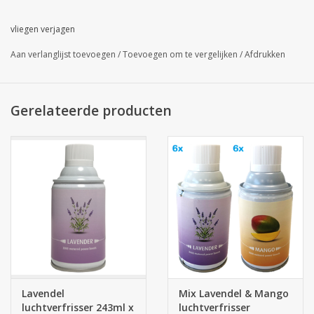
Inhoud:
1 dispenser
Volledig automatische werking, technische sterktes:
vliegen verjagen
- 3 verschillende interval standen: 7,5 / 15 of 30 minuten
Aan verlanglijst toevoegen
/
Toevoegen om te vergelijken
/
Afdrukken
- Celdetectie: 24u. functie of dag / nacht besparing
- Compatibel met de meest gangbare merkvullingen
Gerelateerde producten
- Voeding: Batterijen AA (niet meegeleverd, kunnen onderaan
bijbesteld worden)
Air Free dispenser
Lavendel
Mix Lavendel & Mango
luchtverfrisser 243ml x
luchtverfrisser