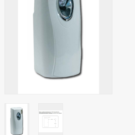
Botanicals
Snoeppot-Snoep
Kassarollen
Cleaning-producten
Relatiegeschenken
Koffiemachines
Verpakking
Kantoorbenodigdheden