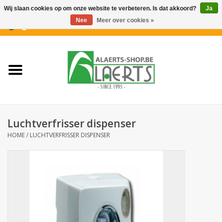
Wij slaan cookies op om onze website te verbeteren. Is dat akkoord?
Ja
Nee
Meer over cookies »
0 Artikelen - €0,00
Home
Nieuwigheden
PROMOTIES
Luchtverfrisser dispenser
Koffiekoekjes
HOME
/
LUCHTVERFRISSER DISPENSER
Confiserie
Dranken
Aperitiefkoekjes