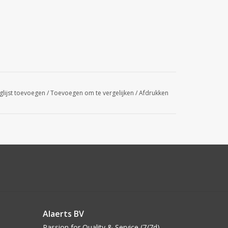
glijst toevoegen
/
Toevoegen om te vergelijken
/
Afdrukken
Alaerts BV
Passion for Quality & Service (7/7d)