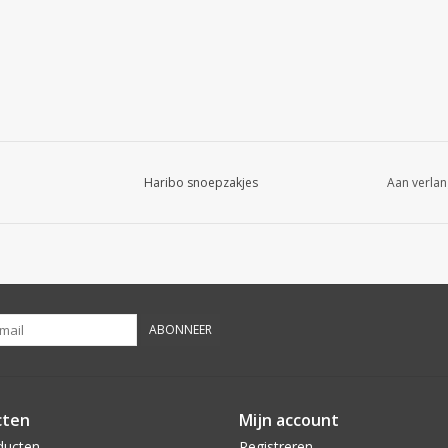
Haribo snoepzakjes
Aan verlan
ABONNEER
cten
Mijn account
ducten
Registreren