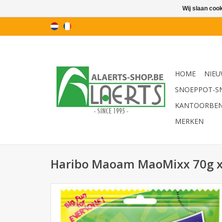
Wij slaan coo
HOME
NIEU
SNOEPPOT-S
KANTOORBE
MERKEN
Haribo Maoam MaoMixx 70g x 