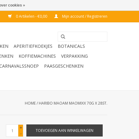
over cookies »
0 Artikelen - €0,00
Mijn account / Registreren
KEN
APERITIEFKOEKJES
BOTANICALS
ENKEN
KOFFIEMACHINES
VERPAKKING
CARNAVALSSNOEP
PAASGESCHENKEN
HOME
/
HARIBO MAOAM MAOMIXX 70G X 28ST.
+
TOEVOEGEN AAN WINKELWAGEN
-