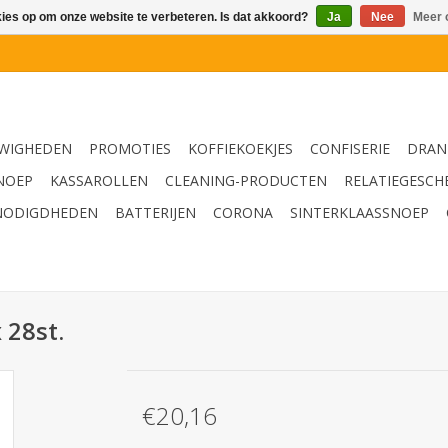
kies op om onze website te verbeteren. Is dat akkoord?
Ja
Nee
Meer 
WIGHEDEN
PROMOTIES
KOFFIEKOEKJES
CONFISERIE
DRAN
NOEP
KASSAROLLEN
CLEANING-PRODUCTEN
RELATIEGESCH
NODIGDHEDEN
BATTERIJEN
CORONA
SINTERKLAASSNOEP
28st.
€20,16