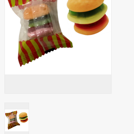
Botanicals
Snoeppot-Snoep
Kassarollen
Cleaning-producten
Relatiegeschenken
Koffiemachines
Verpakking
Kantoorbenodigdheden