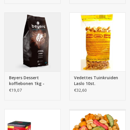
Beyers Dessert
Vedettes Tuinkruiden
koffiebonen 1kg -
Laslo 10st.
100% Arabica
€19,07
€32,60