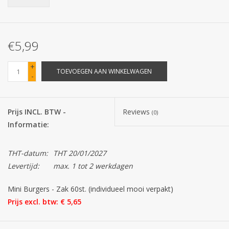
Batterijen
€5,99
Corona
+
TOEVOEGEN AAN WINKELWAGEN
-
Sinterklaassnoep
Carnavalssnoep
Prijs INCL. BTW -
Reviews
(0)
Informatie:
Paasgeschenken
THT-datum:
THT 20/01/2027
Merken
Levertijd:
max. 1 tot 2 werkdagen
Mini Burgers - Zak 60st. (individueel mooi verpakt)
Prijs excl. btw: € 5,65
Official dealer BENELUX.