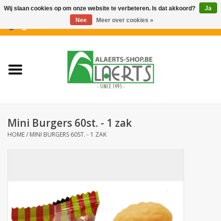
Wij slaan cookies op om onze website te verbeteren. Is dat akkoord?
Ja
Nee
Meer over cookies »
0 Artikelen - €0,00
Home
Nieuwigheden
PROMOTIES
Mini Burgers 60st. - 1 zak
Koffiekoekjes
HOME
/
MINI BURGERS 60ST. - 1 ZAK
Confiserie
Dranken
Aperitiefkoekjes