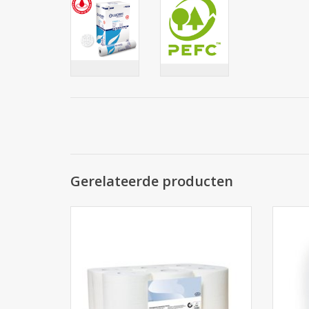
Gerelateerde producten
Poetsrollen Poetspapier Midi 1 laags
Di
TOEVOEGEN AAN WINKELWAGEN
TO