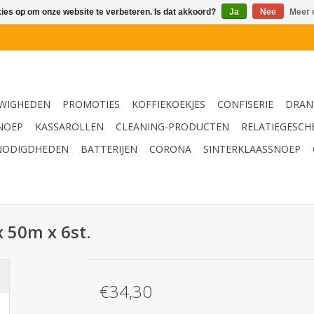
kies op om onze website te verbeteren. Is dat akkoord?
Ja
Nee
Meer 
WIGHEDEN
PROMOTIES
KOFFIEKOEKJES
CONFISERIE
DRAN
NOEP
KASSAROLLEN
CLEANING-PRODUCTEN
RELATIEGESCH
NODIGDHEDEN
BATTERIJEN
CORONA
SINTERKLAASSNOEP
 50m x 6st.
€34,30