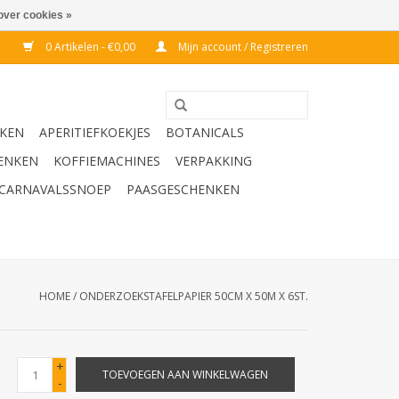
over cookies »
0 Artikelen - €0,00
Mijn account / Registreren
KEN
APERITIEFKOEKJES
BOTANICALS
ENKEN
KOFFIEMACHINES
VERPAKKING
CARNAVALSSNOEP
PAASGESCHENKEN
HOME
/
ONDERZOEKSTAFELPAPIER 50CM X 50M X 6ST.
+
TOEVOEGEN AAN WINKELWAGEN
-