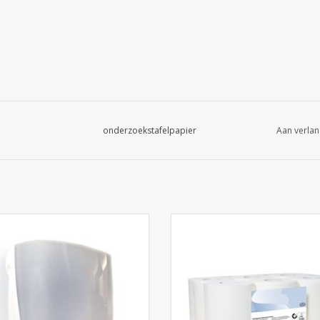
onderzoekstafelpapier
Aan verlan
spenser poetsrol poetspapier
Poetsrollen Poetspapier Midi 2 
EVOEGEN AAN WINKELWAGEN
TOEVOEGEN AAN WINKELWA