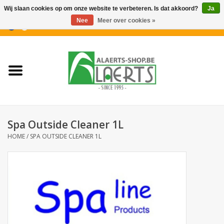
Wij slaan cookies op om onze website te verbeteren. Is dat akkoord?
Ja
Nee
Meer over cookies »
0 Artikelen - €0,00
Home
Nieuwigheden
PROMOTIES
Spa Outside Cleaner 1L
Koffiekoekjes
HOME
/
SPA OUTSIDE CLEANER 1L
Confiserie
Dranken
Aperitiefkoekjes