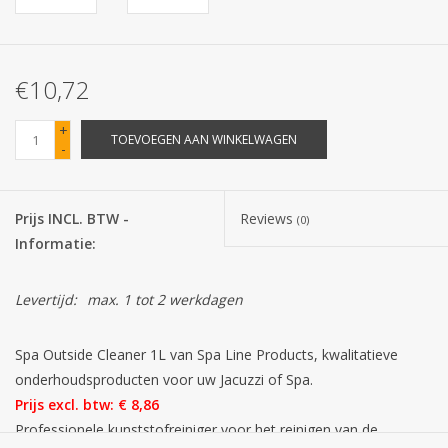
Batterijen
€10,72
Corona
+
TOEVOEGEN AAN WINKELWAGEN
-
Sinterklaassnoep
Carnavalssnoep
Prijs INCL. BTW -
Reviews
(0)
Informatie:
Paasgeschenken
Levertijd:
max. 1 tot 2 werkdagen
Merken
Spa Outside Cleaner 1L van Spa Line Products, kwalitatieve
onderhoudsproducten voor uw Jacuzzi of Spa.
Prijs excl. btw: € 8,86
Professionele kunststofreiniger voor het reinigen van de