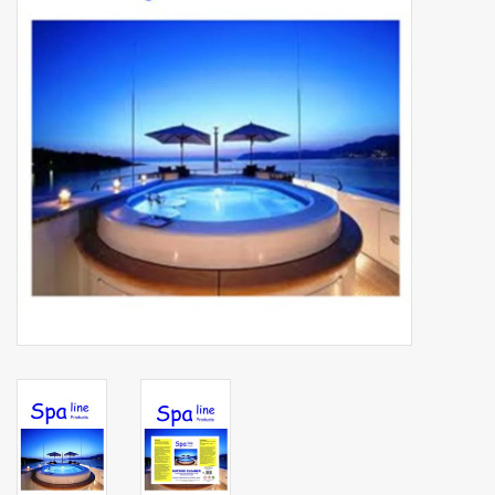
Botanicals
Snoeppot-Snoep
Kassarollen
Cleaning-producten
Relatiegeschenken
Koffiemachines
Verpakking
Kantoorbenodigdheden