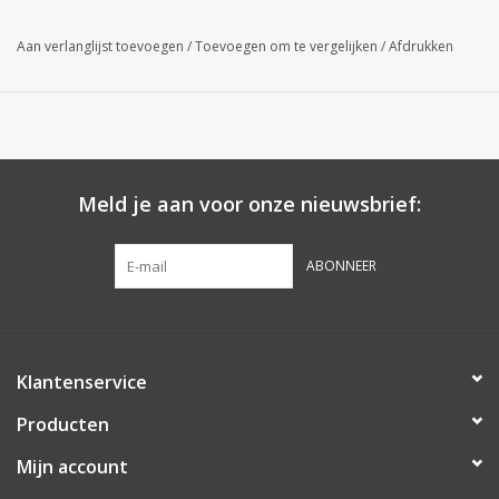
buitenkant van de spa.
Gebruik:
5% verdunnen in water voor het
gewone onderhoud. Hardnekkige vervuiling: product puur
Aan verlanglijst toevoegen
/
Toevoegen om te vergelijken
/
Afdrukken
gebruiken.
Ontdek
hier
ons volledig assortiment spa jacuzzi
onderhoudsproducten.
Meld je aan voor onze nieuwsbrief:
ABONNEER
Klantenservice
Producten
Mijn account