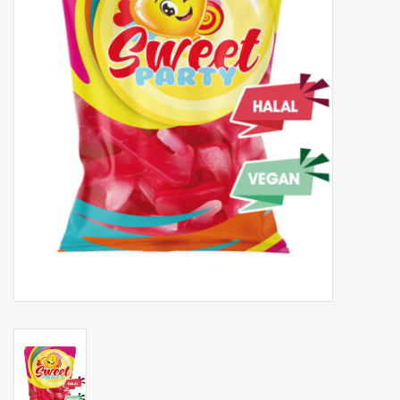
Botanicals
Snoeppot-Snoep
Kassarollen
Cleaning-producten
Relatiegeschenken
Koffiemachines
Verpakking
Kantoorbenodigdheden