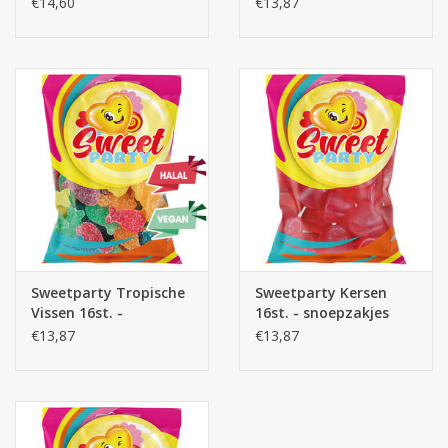
€14,60
€13,87
Sweetparty Tropische
Sweetparty Kersen
Vissen 16st. -
16st. - snoepzakjes
snoepzakjes
€13,87
€13,87