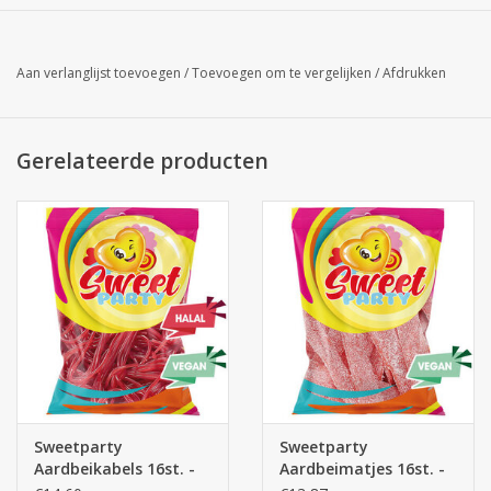
Aan verlanglijst toevoegen
/
Toevoegen om te vergelijken
/
Afdrukken
Gerelateerde producten
Sweetparty
Sweetparty
Aardbeikabels 16st. -
Aardbeimatjes 16st. -
snoepzakjes
snoepzakjes