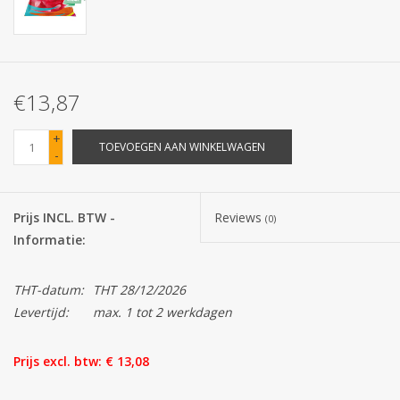
Batterijen
Corona
€13,87
Sinterklaassnoep
+
TOEVOEGEN AAN WINKELWAGEN
-
Carnavalssnoep
Prijs INCL. BTW -
Reviews
(0)
Paasgeschenken
Informatie:
Merken
THT-datum:
THT 28/12/2026
Levertijd:
max. 1 tot 2 werkdagen
Prijs excl. btw: € 13,08