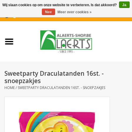
Wij slaan cookies op om onze website te verbeteren. Is dat akkoord?
Ja
Nee
Meer over cookies »
0 Artikelen - €0,00
Home
Nieuwigheden
PROMOTIES
Sweetparty Draculatanden 16st. -
Koffiekoekjes
snoepzakjes
HOME
/
SWEETPARTY DRACULATANDEN 16ST. - SNOEPZAKJES
Confiserie
Dranken
Aperitiefkoekjes