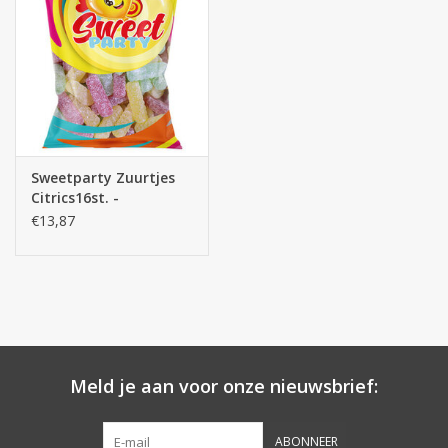
Sweetparty Zuurtjes
Citrics16st. -
snoepzakjes
€13,87
Meld je aan voor onze nieuwsbrief:
ABONNEER