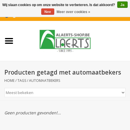
Wij slaan cookies op om onze website te verbeteren. Is dat akkoord?
Ja
Nee
Meer over cookies »
0 Artikelen - €0,00
Home
Nieuwigheden
PROMOTIES
Producten getagd met automaatbekers
Koffiekoekjes
HOME
/
TAGS
/
AUTOMAATBEKERS
Confiserie
Dranken
Geen producten gevonden!...
Aperitiefkoekjes