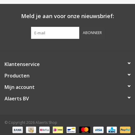
Botanicals
Meld je aan voor onze nieuwsbrief:
Snoeppot-Snoep
ABONNEER
Kassarollen
Cleaning-producten
Klantenservice
Producten
Relatiegeschenken
Mijn account
Koffiemachines
Alaerts BV
Verpakking
© Copyright 2026 Alaerts Shop
Kantoorbenodigdheden