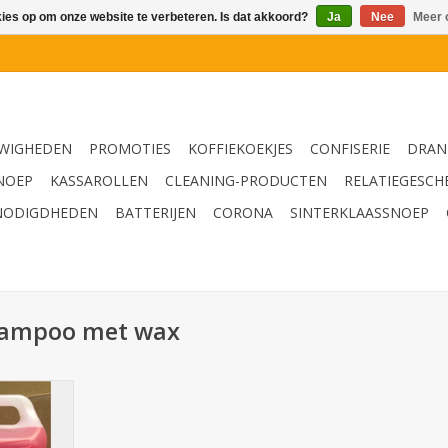
kies op om onze website te verbeteren. Is dat akkoord?
Ja
Nee
Meer 
WIGHEDEN
PROMOTIES
KOFFIEKOEKJES
CONFISERIE
DRAN
NOEP
KASSAROLLEN
CLEANING-PRODUCTEN
RELATIEGESCH
NODIGDHEDEN
BATTERIJEN
CORONA
SINTERKLAASSNOEP
hampoo met wax
et Wax
NKELWAGEN