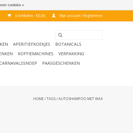
over cookies »
0 Artikelen - €0,00
Mijn account / Registreren
KEN
APERITIEFKOEKJES
BOTANICALS
ENKEN
KOFFIEMACHINES
VERPAKKING
CARNAVALSSNOEP
PAASGESCHENKEN
HOME
/
TAGS
/
AUTOSHAMPOO MET WAX