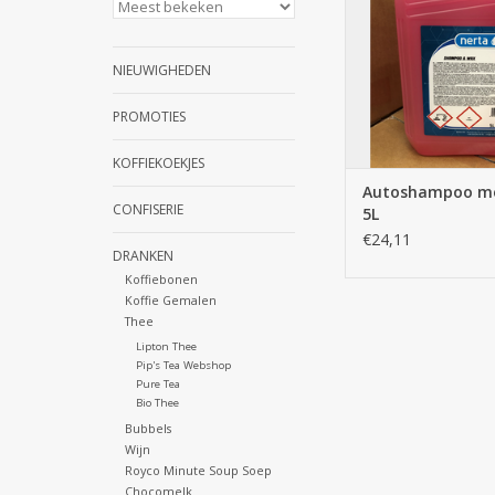
NIEUWIGHEDEN
PROMOTIES
KOFFIEKOEKJES
Autoshampoo m
CONFISERIE
5L
€24,11
DRANKEN
Koffiebonen
Koffie Gemalen
Thee
Lipton Thee
Pip's Tea Webshop
Pure Tea
Bio Thee
Bubbels
Wijn
Royco Minute Soup Soep
Chocomelk