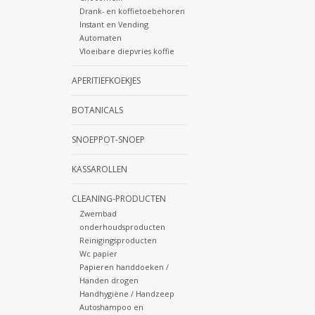
Drank- en koffietoebehoren
Instant en Vending
Automaten
Vloeibare diepvries koffie
APERITIEFKOEKJES
BOTANICALS
SNOEPPOT-SNOEP
KASSAROLLEN
CLEANING-PRODUCTEN
Zwembad
onderhoudsproducten
Reinigingsproducten
Wc papier
Papieren handdoeken /
Handen drogen
Handhygiëne / Handzeep
Autoshampoo en