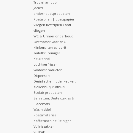
Truckshampoo
Jacuzzi
onderhoudsproducten
Poetsrollen | poetspapier
Vliegen bestrijden / anti
vliegen
WC & Urinoir onderhoud
Ontmosser voor dak,
klinkers, terras, oprit
Toiletbrilreiniger
Keukenrol
Luchtverfrisser
Vaatwasproducten
Dispensers
Desinfectiemiddel keuken,
ziekenhuis, rusthuis
Ecolab producten
Servetten, Bestekzakjes &
Placemats
Wasmiddel
Poetsmateriaal
Koffiemachine Reiniger
Vuilniszakken
Vuilbak