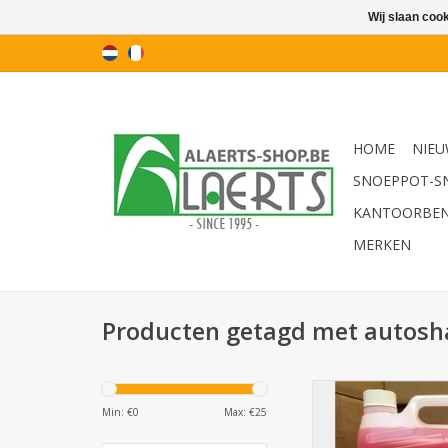
Wij slaan coo
HOME
NIEU
SNOEPPOT-S
KANTOORBE
MERKEN
Producten getagd met autos
Autoshampoo m
Min: €
0
Max: €
25
TOEVOEGEN AAN WI