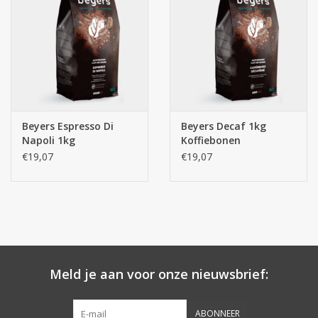
Botanicals
Snoeppot-Snoep
Kassarollen
Beyers Espresso Di
Beyers Decaf 1kg
Napoli 1kg
Koffiebonen
Cleaning-producten
Koffiebonen
€19,07
€19,07
Relatiegeschenken
Koffiemachines
Verpakking
Meld je aan voor onze nieuwsbrief:
Kantoorbenodigdheden
ABONNEER