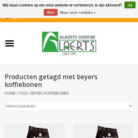
Wij slaan cookies op om onze website te verbeteren. Is dat akkoord?
Ja
Nee
Meer over cookies »
0 Artikelen - €0,00
Home
Nieuwigheden
PROMOTIES
Producten getagd met beyers
Koffiekoekjes
koffiebonen
HOME
/
TAGS
/
BEYERS KOFFIEBONEN
Confiserie
Dranken
Aperitiefkoekjes