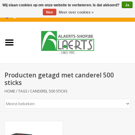
Wij slaan cookies op om onze website te verbeteren. Is dat akkoord?
Ja
Nee
Meer over cookies »
0 Artikelen - €0,00
Home
Nieuwigheden
PROMOTIES
Producten getagd met canderel 500
Koffiekoekjes
sticks
HOME
/
TAGS
/
CANDEREL 500 STICKS
Confiserie
Dranken
Aperitiefkoekjes