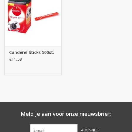
Botanicals
Snoeppot-Snoep
Kassarollen
Canderel Sticks 500st.
€11,59
Cleaning-producten
Relatiegeschenken
Koffiemachines
Verpakking
Meld je aan voor onze nieuwsbrief:
Kantoorbenodigdheden
ABONNEER