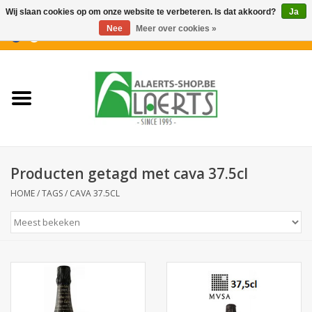
Wij slaan cookies op om onze website te verbeteren. Is dat akkoord?
Ja
Nee
Meer over cookies »
0 Artikelen - €0,00
Home
Nieuwigheden
PROMOTIES
Producten getagd met cava 37.5cl
Koffiekoekjes
HOME
/
TAGS
/
CAVA 37.5CL
Confiserie
Dranken
Aperitiefkoekjes