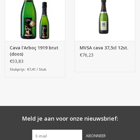
Botanicals
Snoeppot-Snoep
Cava l'Arboç 1919 brut
MVSA cava 37,5cl 12st.
Kassarollen
(doos)
€76,23
€53,83
Cleaning-producten
Stukprijs : €7,41 / Stuk
Relatiegeschenken
Koffiemachines
Meld je aan voor onze nieuwsbrief:
Verpakking
Kantoorbenodigdheden
ABONNEER