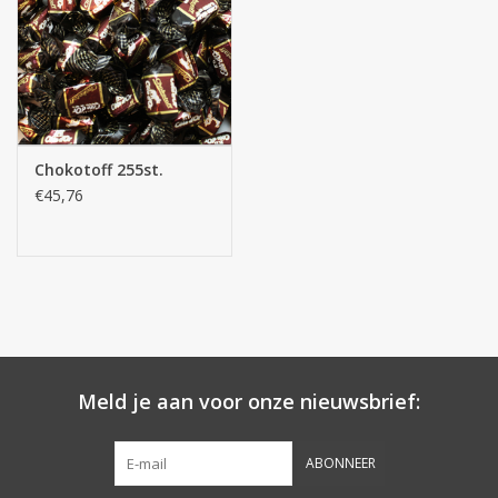
Botanicals
Snoeppot-Snoep
Chokotoff 255st.
Kassarollen
€45,76
Cleaning-producten
Relatiegeschenken
Koffiemachines
Meld je aan voor onze nieuwsbrief:
Verpakking
ABONNEER
Kantoorbenodigdheden