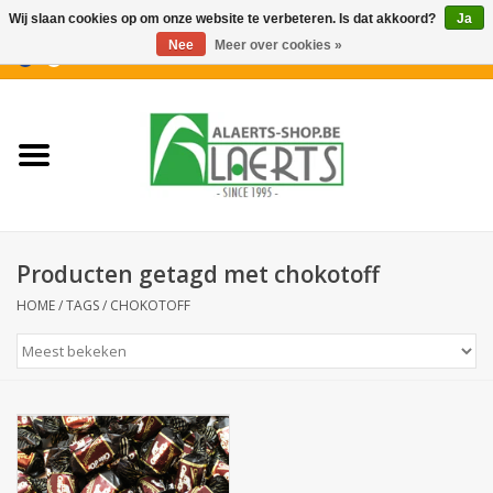
Wij slaan cookies op om onze website te verbeteren. Is dat akkoord?
Ja
Nee
Meer over cookies »
0 Artikelen - €0,00
Home
Nieuwigheden
PROMOTIES
Producten getagd met chokotoff
Koffiekoekjes
HOME
/
TAGS
/
CHOKOTOFF
Confiserie
Dranken
Aperitiefkoekjes