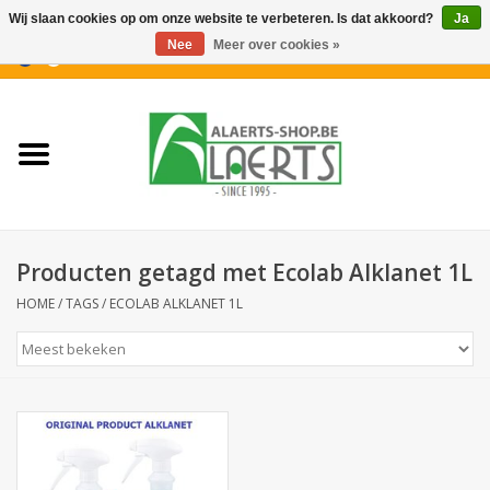
Wij slaan cookies op om onze website te verbeteren. Is dat akkoord?
Ja
Nee
Meer over cookies »
0 Artikelen - €0,00
Home
Nieuwigheden
PROMOTIES
Producten getagd met Ecolab Alklanet 1L
Koffiekoekjes
HOME
/
TAGS
/
ECOLAB ALKLANET 1L
Confiserie
Dranken
Aperitiefkoekjes