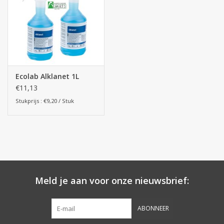
Botanicals
Snoeppot-Snoep
Ecolab Alklanet 1L
Kassarollen
€11,13
Stukprijs : €9,20 / Stuk
Cleaning-producten
Relatiegeschenken
Koffiemachines
Meld je aan voor onze nieuwsbrief:
Verpakking
ABONNEER
Kantoorbenodigdheden