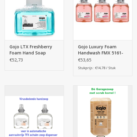
Botanicals
Snoeppot-Snoep
Gojo LTX Freshberry
Gojo Luxury Foam
Kassarollen
Foam Hand Soap
Handwash FMX 5161-
700ml x 3st.
03-EEU00 3st.
€52,73
€53,65
Cleaning-producten
Stukprijs : €14,78 / Stuk
Relatiegeschenken
Koffiemachines
Verpakking
Kantoorbenodigdheden