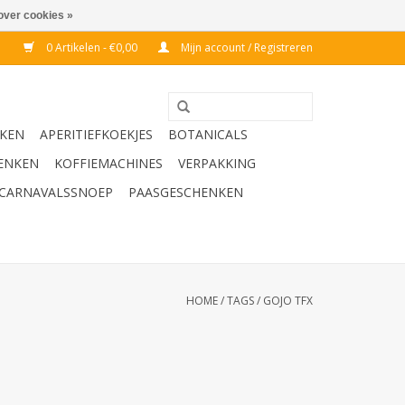
over cookies »
0 Artikelen - €0,00
Mijn account / Registreren
KEN
APERITIEFKOEKJES
BOTANICALS
ENKEN
KOFFIEMACHINES
VERPAKKING
CARNAVALSSNOEP
PAASGESCHENKEN
HOME
/
TAGS
/
GOJO TFX