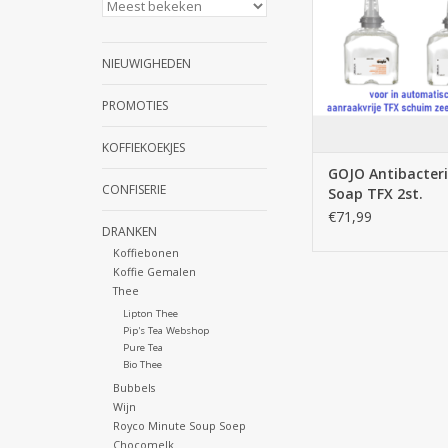
NIEUWIGHEDEN
PROMOTIES
KOFFIEKOEKJES
GOJO Antibacter
CONFISERIE
Soap TFX 2st.
€71,99
DRANKEN
Koffiebonen
Koffie Gemalen
Thee
Lipton Thee
Pip's Tea Webshop
Pure Tea
Bio Thee
Bubbels
Wijn
Royco Minute Soup Soep
Chocomelk