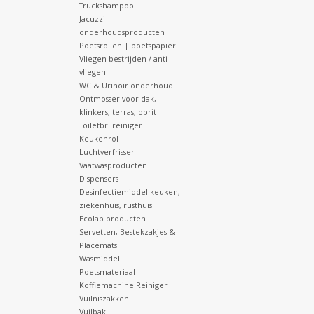
Truckshampoo
Jacuzzi
onderhoudsproducten
Poetsrollen | poetspapier
Vliegen bestrijden / anti
vliegen
WC & Urinoir onderhoud
Ontmosser voor dak,
klinkers, terras, oprit
Toiletbrilreiniger
Keukenrol
Luchtverfrisser
Vaatwasproducten
Dispensers
Desinfectiemiddel keuken,
ziekenhuis, rusthuis
Ecolab producten
Servetten, Bestekzakjes &
Placemats
Wasmiddel
Poetsmateriaal
Koffiemachine Reiniger
Vuilniszakken
Vuilbak