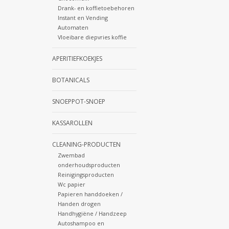
Drank- en koffietoebehoren
Instant en Vending
Automaten
Vloeibare diepvries koffie
APERITIEFKOEKJES
BOTANICALS
SNOEPPOT-SNOEP
KASSAROLLEN
CLEANING-PRODUCTEN
Zwembad
onderhoudsproducten
Reinigingsproducten
Wc papier
Papieren handdoeken /
Handen drogen
Handhygiëne / Handzeep
Autoshampoo en