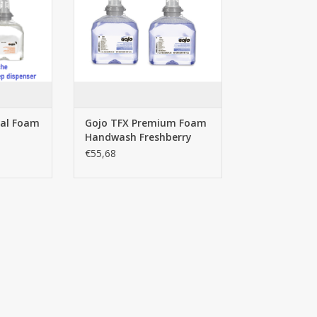
schuim zeepdispenser, gojo
dispenser. Dè Gojo TFX zeep.
TOEVOEGEN AAN WINKELWAGEN
ial Foam
Gojo TFX Premium Foam
Handwash Freshberry
2st.
€55,68