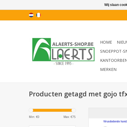
Wij slaan coo
HOME
NIEU
SNOEPPOT-S
KANTOORBE
MERKEN
Producten getagd met gojo tf
GOJO Antibacterial
TFX 5348-02-E
Min: €
0
Max: €
75
TOEVOEGEN AAN WI