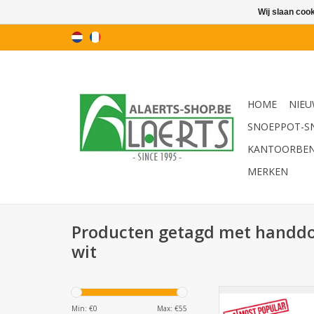
Wij slaan coo
HOME
NIEU
SNOEPPOT-S
KANTOORBE
MERKEN
Producten getagd met handdo
wit
Autocut Handdoekrol
Wit
Min: €
0
Max: €
55