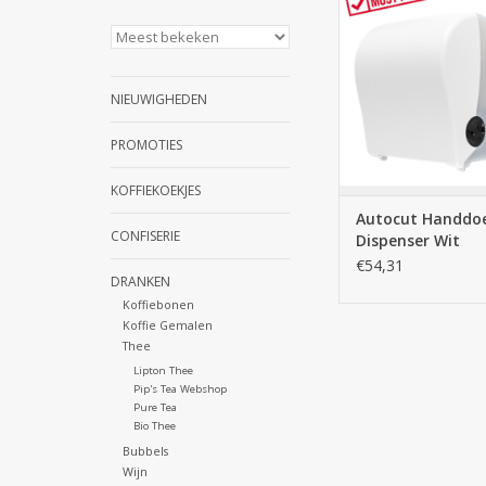
TOEVOEGEN AAN WI
NIEUWIGHEDEN
PROMOTIES
KOFFIEKOEKJES
Autocut Handdoe
CONFISERIE
Dispenser Wit
€54,31
DRANKEN
Koffiebonen
Koffie Gemalen
Thee
Lipton Thee
Pip's Tea Webshop
Pure Tea
Bio Thee
Bubbels
Wijn