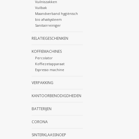
Vuilniszakken
Vuilbak
Maandverband hygiënisch
bio afvalsysteem
Sanitairreiniger
RELATIEGESCHENKEN
KOFFIEMACHINES
Percolator
Koffiezetapparaat
Espresso machine
VERPAKKING
KANTOORBENODIGDHEDEN
BATTERIJEN
CORONA
SINTERKLAASSNOEP