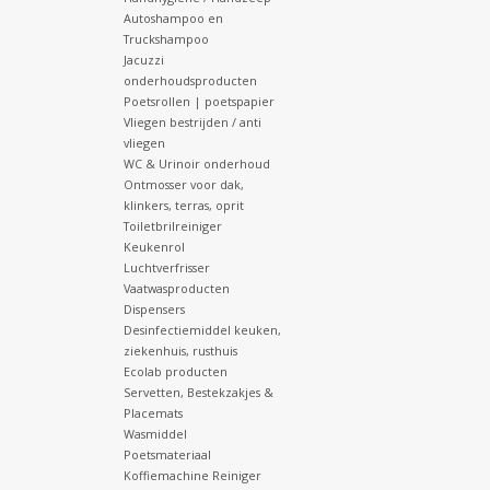
Autoshampoo en
Truckshampoo
Jacuzzi
onderhoudsproducten
Poetsrollen | poetspapier
Vliegen bestrijden / anti
vliegen
WC & Urinoir onderhoud
Ontmosser voor dak,
klinkers, terras, oprit
Toiletbrilreiniger
Keukenrol
Luchtverfrisser
Vaatwasproducten
Dispensers
Desinfectiemiddel keuken,
ziekenhuis, rusthuis
Ecolab producten
Servetten, Bestekzakjes &
Placemats
Wasmiddel
Poetsmateriaal
Koffiemachine Reiniger