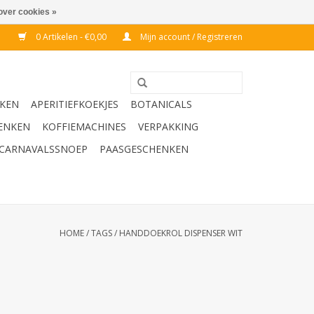
over cookies »
0 Artikelen - €0,00
Mijn account / Registreren
KEN
APERITIEFKOEKJES
BOTANICALS
ENKEN
KOFFIEMACHINES
VERPAKKING
CARNAVALSSNOEP
PAASGESCHENKEN
HOME
/
TAGS
/
HANDDOEKROL DISPENSER WIT