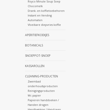
Royco Minute Soup Soep
Chocomelk
Drank- en koffietoebehoren
Instant en Vending
Automaten
Vloeibare diepvries koffie
APERITIEFKOEKJES
BOTANICALS
SNOEPPOT-SNOEP
KASSAROLLEN
CLEANING-PRODUCTEN
Zwembad
onderhoudsproducten
Reinigingsproducten
Wc papier
Papieren handdoeken /
Handen drogen
Handhygiëne / Handzeep