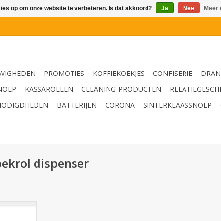
kies op om onze website te verbeteren. Is dat akkoord?
Ja
Nee
Meer 
WIGHEDEN
PROMOTIES
KOFFIEKOEKJES
CONFISERIE
DRAN
NOEP
KASSAROLLEN
CLEANING-PRODUCTEN
RELATIEGESCH
NODIGDHEDEN
BATTERIJEN
CORONA
SINTERKLAASSNOEP
ekrol dispenser
 dispenser