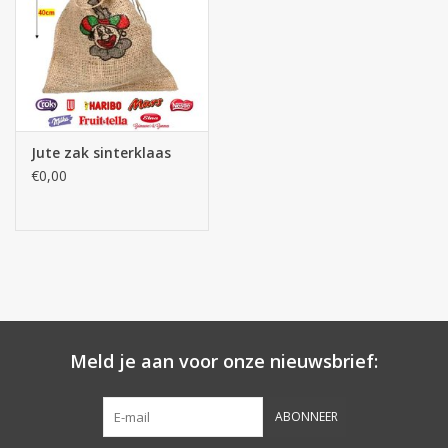
Botanicals
Snoeppot-Snoep
Jute zak sinterklaas
Kassarollen
€0,00
Cleaning-producten
Relatiegeschenken
Koffiemachines
Meld je aan voor onze nieuwsbrief:
Verpakking
ABONNEER
Kantoorbenodigdheden