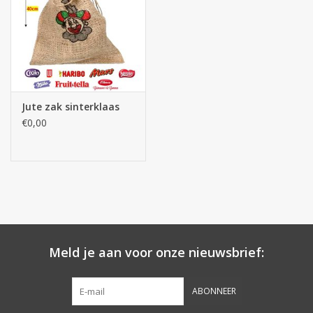
Botanicals
Snoeppot-Snoep
Jute zak sinterklaas
Kassarollen
€0,00
Cleaning-producten
Relatiegeschenken
Koffiemachines
Meld je aan voor onze nieuwsbrief:
Verpakking
ABONNEER
Kantoorbenodigdheden