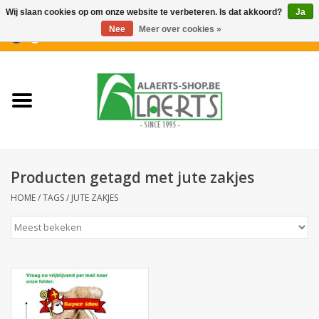
Wij slaan cookies op om onze website te verbeteren. Is dat akkoord?
Ja
Nee
Meer over cookies »
0 Artikelen - €0,00
Home
Nieuwigheden
PROMOTIES
Producten getagd met jute zakjes
Koffiekoekjes
HOME
/
TAGS
/
JUTE ZAKJES
Confiserie
Dranken
Aperitiefkoekjes