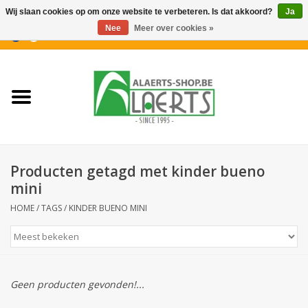
Wij slaan cookies op om onze website te verbeteren. Is dat akkoord?
Ja
Nee
Meer over cookies »
0 Artikelen - €0,00
Home
Nieuwigheden
PROMOTIES
Producten getagd met kinder bueno
Koffiekoekjes
mini
HOME
/
TAGS
/
KINDER BUENO MINI
Confiserie
Dranken
Geen producten gevonden!...
Aperitiefkoekjes