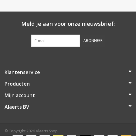
Botanicals
Meld je aan voor onze nieuwsbrief:
Snoeppot-Snoep
ABONNEER
Kassarollen
Cleaning-producten
Klantenservice
Relatiegeschenken
Producten
Mijn account
Koffiemachines
Alaerts BV
Verpakking
© Copyright 2026 Alaerts Shop
Kantoorbenodigdheden