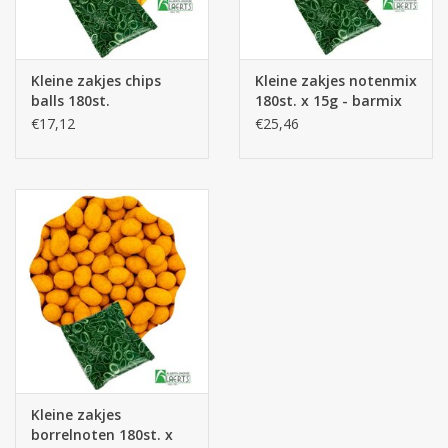
Batterijen
Kleine zakjes chips
Kleine zakjes notenmix
Corona
balls 180st.
180st. x 15g - barmix
€17,12
€25,46
Sinterklaassnoep
Carnavalssnoep
Paasgeschenken
Merken
Kleine zakjes
borrelnoten 180st. x