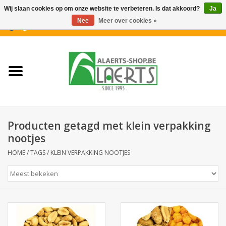
Wij slaan cookies op om onze website te verbeteren. Is dat akkoord?
Ja
Nee
Meer over cookies »
0 Artikelen - €0,00
Home
Nieuwigheden
PROMOTIES
Producten getagd met klein verpakking
Koffiekoekjes
nootjes
HOME
/
TAGS
/
KLEIN VERPAKKING NOOTJES
Confiserie
Dranken
Aperitiefkoekjes