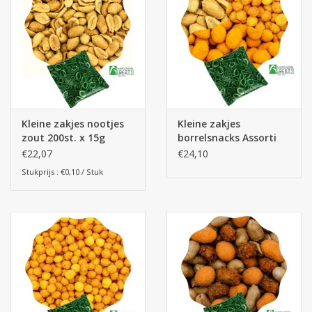
Botanicals
Snoeppot-Snoep
Kassarollen
Kleine zakjes nootjes
Kleine zakjes
zout 200st. x 15g
borrelsnacks Assorti
Cleaning-producten
(piramide vorm zakjes)
180st.
€22,07
€24,10
Stukprijs : €0,10 / Stuk
Relatiegeschenken
Koffiemachines
Verpakking
Kantoorbenodigdheden