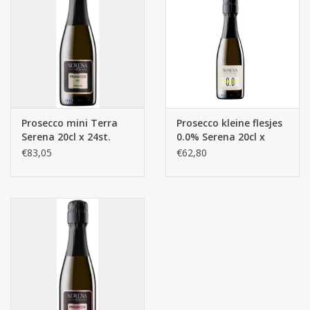
Botanicals
Snoeppot-Snoep
Kassarollen
Prosecco mini Terra
Prosecco kleine flesjes
Serena 20cl x 24st.
0.0% Serena 20cl x
Cleaning-producten
24st.
€83,05
€62,80
Relatiegeschenken
Koffiemachines
Verpakking
Kantoorbenodigdheden