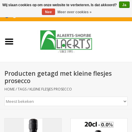
Wij slaan cookies op om onze website te verbeteren. Is dat akkoord?
Ja
Nee
Meer over cookies »
0 Artikelen - €0,00
Home
Nieuwigheden
PROMOTIES
Producten getagd met kleine flesjes
Koffiekoekjes
prosecco
HOME
/
TAGS
/
KLEINE FLESJES PROSECCO
Confiserie
Dranken
Aperitiefkoekjes