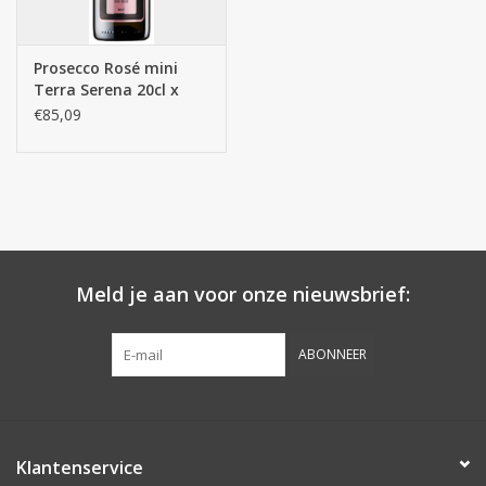
Batterijen
Prosecco Rosé mini
Terra Serena 20cl x
Corona
24st.
€85,09
Sinterklaassnoep
Carnavalssnoep
Paasgeschenken
Meld je aan voor onze nieuwsbrief:
Merken
ABONNEER
Klantenservice