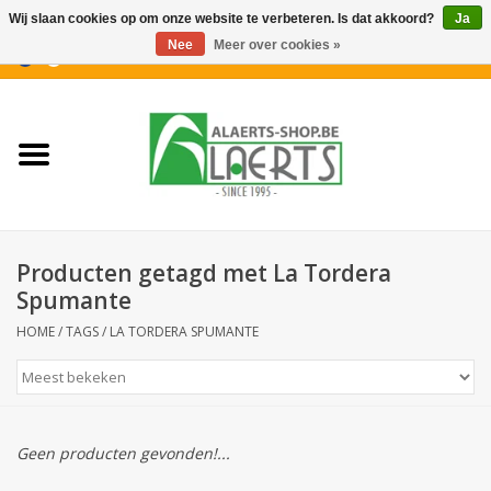
Wij slaan cookies op om onze website te verbeteren. Is dat akkoord?
Ja
Nee
Meer over cookies »
0 Artikelen - €0,00
Home
Nieuwigheden
PROMOTIES
Producten getagd met La Tordera
Koffiekoekjes
Spumante
HOME
/
TAGS
/
LA TORDERA SPUMANTE
Confiserie
Dranken
Geen producten gevonden!...
Aperitiefkoekjes