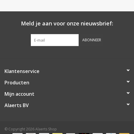
Botanicals
Meld je aan voor onze nieuwsbrief:
Snoeppot-Snoep
ABONNEER
Kassarollen
Cleaning-producten
Klantenservice
Relatiegeschenken
Producten
Mijn account
Koffiemachines
Alaerts BV
Verpakking
© Copyright 2026 Alaerts Shop
Kantoorbenodigdheden