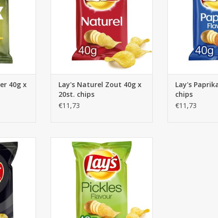
per 40g x
Lay's Naturel Zout 40g x
Lay's Paprik
20st. chips
chips
€11,73
€11,73
etchup 40g
Lay's Pickles 40g x 20st.
s
TOEVOEGEN AAN WINKELWAGEN
NKELWAGEN