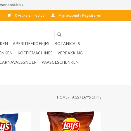
over cookies »
0 Artikelen - €0,00
Mijn account / Registreren
KEN
APERITIEFKOEKJES
BOTANICALS
ENKEN
KOFFIEMACHINES
VERPAKKING
CARNAVALSSNOEP
PAASGESCHENKEN
HOME
/
TAGS
/
LAY'S CHIPS
a 40g x 20st.
Lay's Grills 40g x 20st. chips
N WINKELWAGEN
TOEVOEGEN AAN WINKELWAGEN