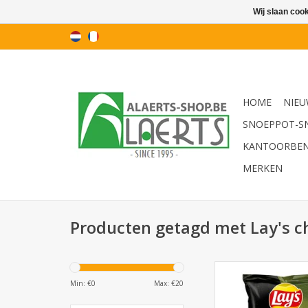
Wij slaan coo
HOME
NIEU
SNOEPPOT-S
KANTOORBE
MERKEN
Producten getagd met Lay's c
Lay's Salt 'n Pepper 
Min: €
0
Max: €
20
TOEVOEGEN AAN WI