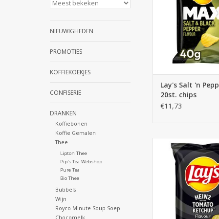
NIEUWIGHEDEN
PROMOTIES
KOFFIEKOEKJES
Lay's Salt 'n Pep
CONFISERIE
20st. chips
€11,73
DRANKEN
Koffiebonen
Koffie Gemalen
Thee
Lay's Heinz Tomato K
x 20st. chip
Lipton Thee
Pip's Tea Webshop
TOEVOEGEN AAN WI
Pure Tea
Bio Thee
Bubbels
Wijn
Royco Minute Soup Soep
Chocomelk