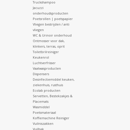
Truckshampoo
Jacuzzi
onderhoudsproducten
Poetsrollen | poetspapier
Vliegen bestrijden / anti
vliegen
WC & Urinoir onderhoud
Ontmosser voor dak,
klinkers, terras, oprit
Toiletbrilreiniger
Keukenrol
Luchtverfrisser
Vaatwasproducten
Dispensers
Desinfectiemiddel keuken,
ziekenhuis, rusthuis
Ecolab producten
Servetten, Bestekzakjes &
Placemats
Wasmiddel
Poetsmateriaal
Koffiemachine Reiniger
Vuilniszakken
Vuilbak