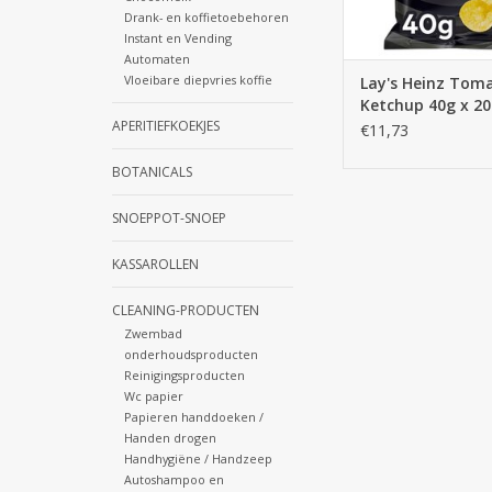
Drank- en koffietoebehoren
Instant en Vending
Automaten
Vloeibare diepvries koffie
Lay's Heinz Tom
Ketchup 40g x 20
APERITIEFKOEKJES
€11,73
BOTANICALS
SNOEPPOT-SNOEP
KASSAROLLEN
CLEANING-PRODUCTEN
Zwembad
onderhoudsproducten
Reinigingsproducten
Wc papier
Papieren handdoeken /
Handen drogen
Handhygiëne / Handzeep
Autoshampoo en