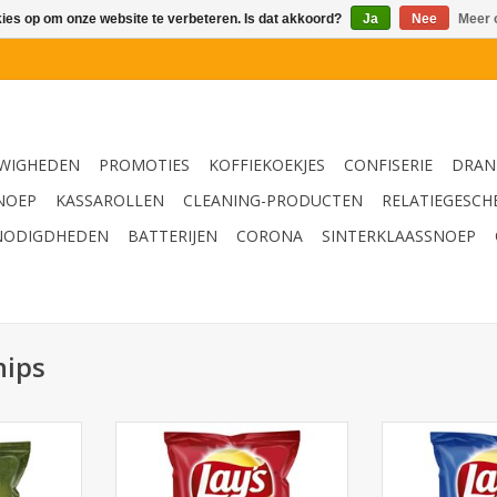
kies op om onze website te verbeteren. Is dat akkoord?
Ja
Nee
Meer 
WIGHEDEN
PROMOTIES
KOFFIEKOEKJES
CONFISERIE
DRAN
NOEP
KASSAROLLEN
CLEANING-PRODUCTEN
RELATIEGESCH
NODIGDHEDEN
BATTERIJEN
CORONA
SINTERKLAASSNOEP
hips
40g x 20st.
Lay's Naturel Zout 40g x 20st.
Lay's Paprik
NKELWAGEN
TOEVOEGEN AAN WINKELWAGEN
TOEVOEGEN AA