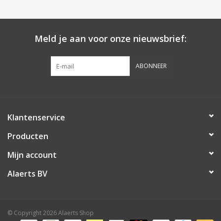
Botanicals
Meld je aan voor onze nieuwsbrief:
Snoeppot-Snoep
ABONNEER
Kassarollen
Cleaning-producten
Klantenservice
Relatiegeschenken
Producten
Mijn account
Koffiemachines
Alaerts BV
Verpakking
© Copyright 2026 Alaerts Shop
Kantoorbenodigdheden