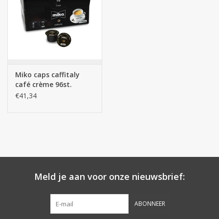
Botanicals
Snoeppot-Snoep
Miko caps caffitaly
Kassarollen
café crème 96st.
€41,34
Cleaning-producten
Relatiegeschenken
Koffiemachines
Meld je aan voor onze nieuwsbrief:
Verpakking
ABONNEER
Kantoorbenodigdheden