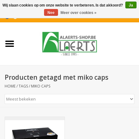
Wij slaan cookies op om onze website te verbeteren. Is dat akkoord?
Ja
Nee
Meer over cookies »
0 Artikelen - €0,00
Home
Nieuwigheden
PROMOTIES
Producten getagd met miko caps
Koffiekoekjes
HOME
/
TAGS
/
MIKO CAPS
Confiserie
Dranken
Aperitiefkoekjes