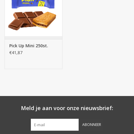
Botanicals
Snoeppot-Snoep
Pick Up Mini 250st.
Kassarollen
€41,87
Cleaning-producten
Relatiegeschenken
Koffiemachines
Meld je aan voor onze nieuwsbrief:
Verpakking
ABONNEER
Kantoorbenodigdheden