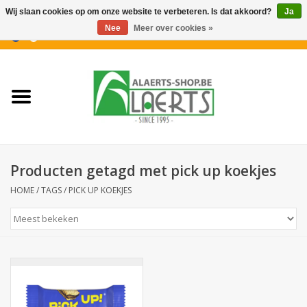
Wij slaan cookies op om onze website te verbeteren. Is dat akkoord?
Ja
Nee
Meer over cookies »
0 Artikelen - €0,00
Home
Nieuwigheden
PROMOTIES
Producten getagd met pick up koekjes
Koffiekoekjes
HOME
/
TAGS
/
PICK UP KOEKJES
Confiserie
Dranken
Aperitiefkoekjes