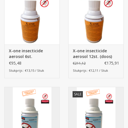
Botanicals
Snoeppot-Snoep
Kassarollen
X-one insecticide
X-one insecticide
aerosol 6st.
aerosol 12st. (doos)
Cleaning-producten
€95,48
€175,91
€211,12
Stukprijs : €13,15 / Stuk
Stukprijs : €12,11 / Stuk
Relatiegeschenken
Koffiemachines
SALE
Verpakking
Kantoorbenodigdheden