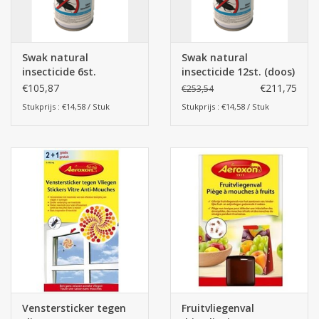
Batterijen
Swak natural
Swak natural
Corona
insecticide 6st.
insecticide 12st. (doos)
€105,87
€211,75
€253,54
Stukprijs : €14,58 / Stuk
Stukprijs : €14,58 / Stuk
Sinterklaassnoep
Carnavalssnoep
Paasgeschenken
Merken
Venstersticker tegen
Fruitvliegenval