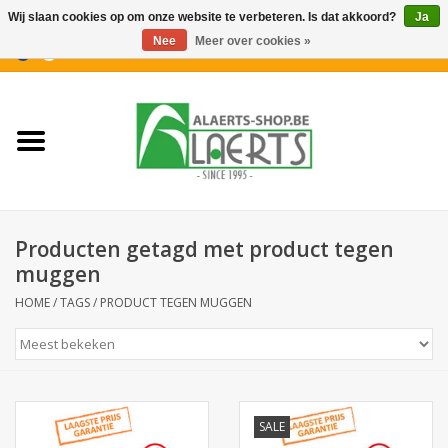
Wij slaan cookies op om onze website te verbeteren. Is dat akkoord?
Ja
Nee
Meer over cookies »
0 Artikelen - €0,00
Home
Nieuwigheden
PROMOTIES
Producten getagd met product tegen
Koffiekoekjes
muggen
HOME
/
TAGS
/
PRODUCT TEGEN MUGGEN
Confiserie
Dranken
SALE
Aperitiefkoekjes