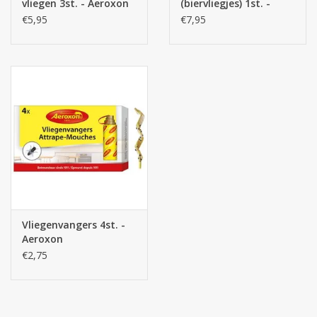
vliegen 3st. - Aeroxon
(biervliegjes) 1st. -
Aeroxon
€5,95
€7,95
Vliegenvangers 4st. -
Aeroxon
€2,75