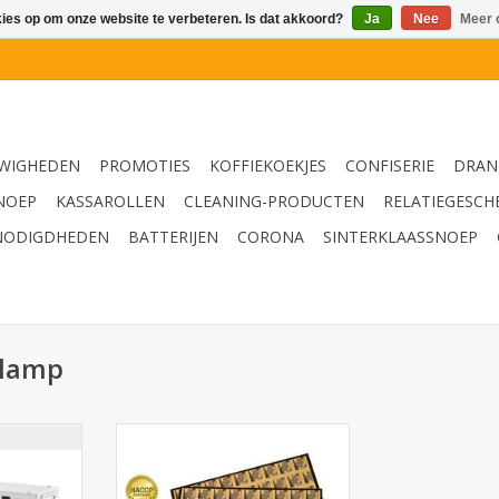
kies op om onze website te verbeteren. Is dat akkoord?
Ja
Nee
Meer 
WIGHEDEN
PROMOTIES
KOFFIEKOEKJES
CONFISERIE
DRAN
NOEP
KASSAROLLEN
CLEANING-PRODUCTEN
RELATIEGESCH
NODIGDHEDEN
BATTERIJEN
CORONA
SINTERKLAASSNOEP
nlamp
genlamp met
Fly Control 200 - Glue Boards
Pakket
Kleefplaten set 6st.
NKELWAGEN
TOEVOEGEN AAN WINKELWAGEN