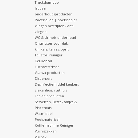
Truckshampoo
Jacuzzi
onderhoudsproducten
Poetsrollen | poetspapier
Vliegen bestrijden / anti
vliegen
WC & Urinoir onderhoud
Ontmosser voor dak,
klinkers, terras, oprit
Toiletbrilreiniger
Keukenrol
Luchtverfrisser
Vaatwasproducten
Dispensers
Desinfectiemiddel keuken,
ziekenhuis, rusthuis
Ecolab producten
Servetten, Bestekzakjes &
Placemats
Wasmiddel
Poetsmateriaal
Koffiemachine Reiniger
Vuilniszakken
Vuilbak