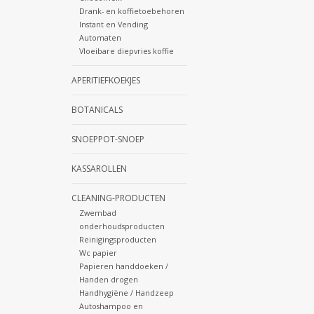
Drank- en koffietoebehoren
Instant en Vending
Automaten
Vloeibare diepvries koffie
APERITIEFKOEKJES
BOTANICALS
SNOEPPOT-SNOEP
KASSAROLLEN
CLEANING-PRODUCTEN
Zwembad
onderhoudsproducten
Reinigingsproducten
Wc papier
Papieren handdoeken /
Handen drogen
Handhygiëne / Handzeep
Autoshampoo en