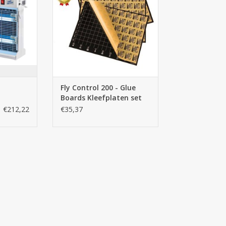
Fly Control 200 - Glue
Boards Kleefplaten set
 Pakket
6st.
€212,22
€35,37