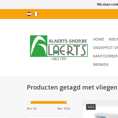
Wij slaan coo
HOME
NIEU
SNOEPPOT-S
KANTOORBE
MERKEN
Producten getagd met vliege
Fly Control 200 vlie
SALE
kleefplaat Start 
Min: €
0
Max: €
250
TOEVOEGEN AAN WI