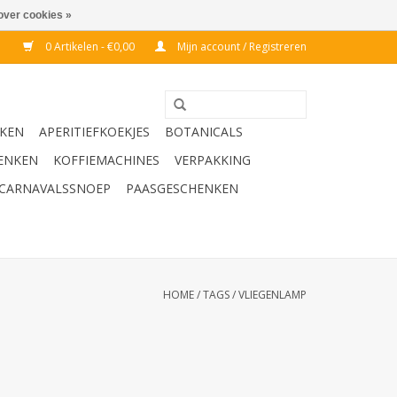
over cookies »
0 Artikelen - €0,00
Mijn account / Registreren
KEN
APERITIEFKOEKJES
BOTANICALS
ENKEN
KOFFIEMACHINES
VERPAKKING
CARNAVALSSNOEP
PAASGESCHENKEN
HOME
/
TAGS
/
VLIEGENLAMP