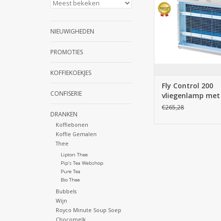
NIEUWIGHEDEN
PROMOTIES
KOFFIEKOEKJES
Fly Control 200
CONFISERIE
vliegenlamp met
kleefplaat Start
€265,28
DRANKEN
Koffiebonen
Koffie Gemalen
Thee
Lipton Thee
Pip's Tea Webshop
Pure Tea
Bio Thee
Bubbels
Wijn
Royco Minute Soup Soep
Chocomelk