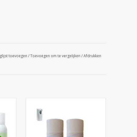
glijst toevoegen
/
Toevoegen om te vergelijken
/
Afdrukken
12x80ml
Air Freshener Spray Clean Sense Aerosol
250ML
GEN
TOEVOEGEN AAN WINKELWAGEN