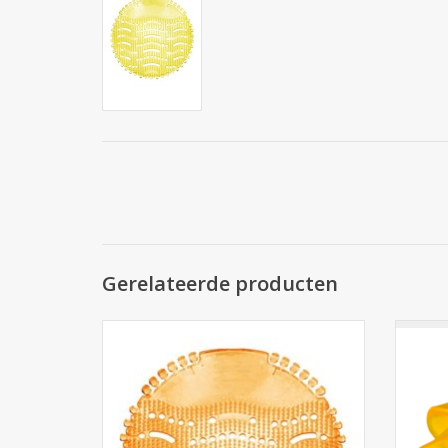
Gerelateerde producten
Urinoirmatjes Mango. 30 dagen effectief
urinegeur verwijderen, verfrist de
omgeving, voorkomt urinespetters dankzij
TO
zijn technologie!
TOEVOEGEN AAN WINKELWAGEN