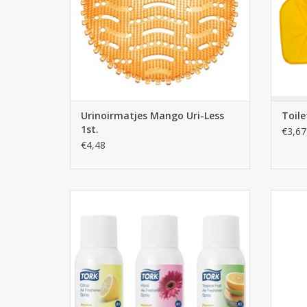
Urinoirmatjes Mango Uri-Less
Toile
1st.
€3,67
€4,48
Tork mixed pack air freshener spray a1
Tork t
236056
TOEVOEGEN AAN WINKELWAGEN
TO