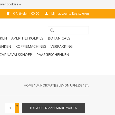
over cookies »
0 Artikelen - €0,00
Mijn account / Registreren
KEN
APERITIEFKOEKJES
BOTANICALS
ENKEN
KOFFIEMACHINES
VERPAKKING
CARNAVALSSNOEP
PAASGESCHENKEN
HOME
/
URINOIRMATJES LEMON URI-LESS 1ST.
+
TOEVOEGEN AAN WINKELWAGEN
-