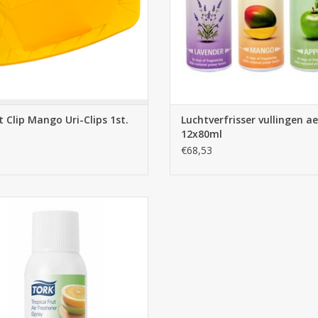
t Clip Mango Uri-Clips 1st.
Luchtverfrisser vullingen a
12x80ml
€68,53
ropical fruit air freshener spray a1
236051
EVOEGEN AAN WINKELWAGEN