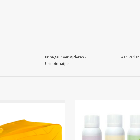
urinegeur verwijderen
/
Aan verlan
Urinoirmatjes
Toilet Clip Mango Uri-Clips -
Luchtverfrisser vullingen aerosol 
Luchtverfrisser clip
TOEVOEGEN AAN WINKELWA
EVOEGEN AAN WINKELWAGEN