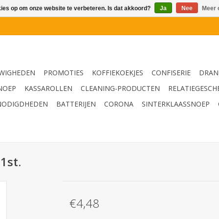
kies op om onze website te verbeteren. Is dat akkoord?
Ja
Nee
Meer 
WIGHEDEN
PROMOTIES
KOFFIEKOEKJES
CONFISERIE
DRAN
NOEP
KASSAROLLEN
CLEANING-PRODUCTEN
RELATIEGESCH
NODIGDHEDEN
BATTERIJEN
CORONA
SINTERKLAASSNOEP
1st.
€4,48