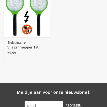
Elektrische
Vliegenmepper 1st.
(incl. 2AA batterijen)
€9,99
Meld je aan voor onze nieuwsbrief:
ABONNEER