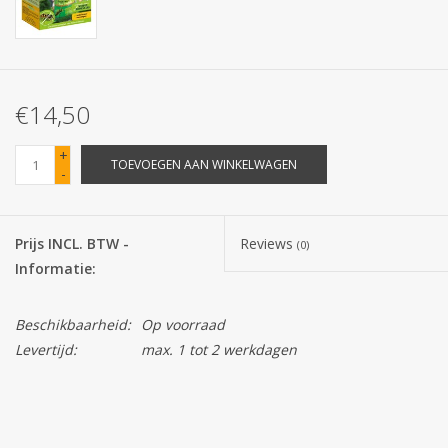
Batterijen
Corona
€14,50
Sinterklaassnoep
+
TOEVOEGEN AAN WINKELWAGEN
-
Carnavalssnoep
Prijs INCL. BTW -
Reviews
(0)
Paasgeschenken
Informatie:
Merken
Beschikbaarheid:
Op voorraad
Levertijd:
max. 1 tot 2 werkdagen