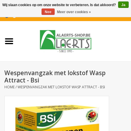
Wij slaan cookies op om onze website te verbeteren. Is dat akkoord?
Ja
Nee
Meer over cookies »
0 Artikelen - €0,00
Home
Nieuwigheden
PROMOTIES
Wespenvangzak met lokstof Wasp
Koffiekoekjes
Attract - Bsi
HOME
/
WESPENVANGZAK MET LOKSTOF WASP ATTRACT - BSI
Confiserie
Dranken
Aperitiefkoekjes