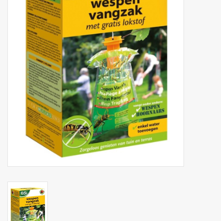
Botanicals
Snoeppot-Snoep
Kassarollen
Cleaning-producten
Relatiegeschenken
Koffiemachines
Verpakking
Kantoorbenodigdheden