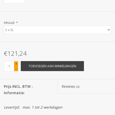
Batterijen
Inhoud:
*
Corona
Sinterklaassnoep
€121,24
Carnavalssnoep
+
TOEVOEGEN AAN WINKELWAGEN
Paasgeschenken
-
Merken
Prijs INCL. BTW -
Reviews
(0)
Informatie:
Levertijd:
max. 1 tot 2 werkdagen