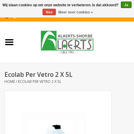
Wij slaan cookies op om onze website te verbeteren. Is dat akkoord?
Ja
Nee
Meer over cookies »
0 Artikelen - €0,00
Home
Nieuwigheden
PROMOTIES
Ecolab Per Vetro 2 X 5L
Koffiekoekjes
HOME
/
ECOLAB PER VETRO 2 X 5L
Confiserie
Dranken
Aperitiefkoekjes