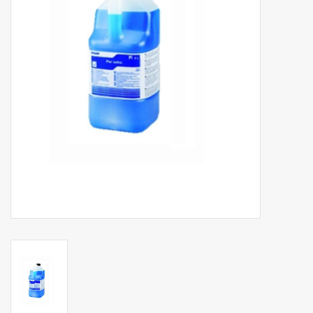
Botanicals
Snoeppot-Snoep
Kassarollen
Cleaning-producten
Relatiegeschenken
Koffiemachines
Verpakking
Kantoorbenodigdheden