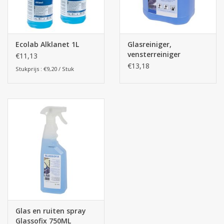
Ecolab Alklanet 1L
Glasreiniger,
vensterreiniger
€11,13
Glassofix 5L
€13,18
Stukprijs : €9,20 / Stuk
Glas en ruiten spray
Glassofix 750ML