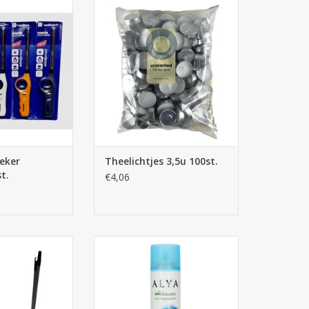
r navulbaar 1st.
Theelichtjes 3,5u 100st.
N WINKELWAGEN
TOEVOEGEN AAN WINKELWAGEN
eker
Theelichtjes 3,5u 100st.
t.
€4,06
t lange steel
WC Luchtverfrisser Alya spray
300ml
N WINKELWAGEN
TOEVOEGEN AAN WINKELWAGEN