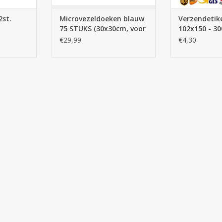
2st.
Microvezeldoeken blauw
Verzendetik
75 STUKS (30x30cm, voor
102x150 - 30
schoonmaak)
verzendlabel
€29,99
€4,30
25mm