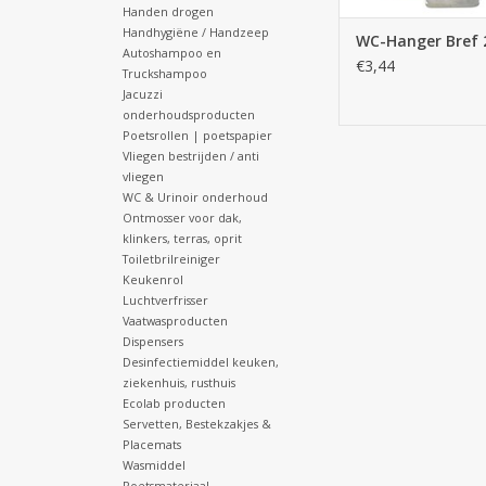
Handen drogen
Handhygiëne / Handzeep
WC-Hanger Bref 
Autoshampoo en
€3,44
Truckshampoo
Jacuzzi
onderhoudsproducten
Poetsrollen | poetspapier
Vliegen bestrijden / anti
vliegen
WC & Urinoir onderhoud
Ontmosser voor dak,
klinkers, terras, oprit
Toiletbrilreiniger
Keukenrol
Luchtverfrisser
Vaatwasproducten
Dispensers
Desinfectiemiddel keuken,
ziekenhuis, rusthuis
Ecolab producten
Servetten, Bestekzakjes &
Placemats
Wasmiddel
Poetsmateriaal