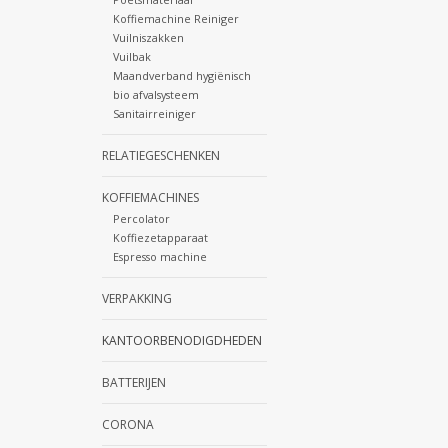
Koffiemachine Reiniger
Vuilniszakken
Vuilbak
Maandverband hygiënisch
bio afvalsysteem
Sanitairreiniger
RELATIEGESCHENKEN
KOFFIEMACHINES
Percolator
Koffiezetapparaat
Espresso machine
VERPAKKING
KANTOORBENODIGDHEDEN
BATTERIJEN
CORONA