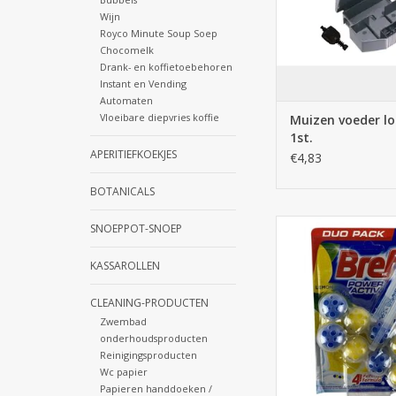
Wijn
Royco Minute Soup Soep
Chocomelk
Drank- en koffietoebehoren
Instant en Vending
Automaten
Vloeibare diepvries koffie
Muizen voeder l
1st.
APERITIEFKOEKJES
€4,83
BOTANICALS
WC-Hanger Bref
SNOEPPOT-SNOEP
TOEVOEGEN AAN WI
KASSAROLLEN
CLEANING-PRODUCTEN
Zwembad
onderhoudsproducten
Reinigingsproducten
Wc papier
Papieren handdoeken /