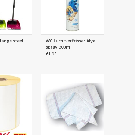
 lange steel
WC Luchtverfrisser Alya
spray 300ml
€1,98
en 102x150 - 300
Vaatdoek 1 stuks
s - kern 25mm
TOEVOEGEN AAN WINKELWAGEN
N WINKELWAGEN