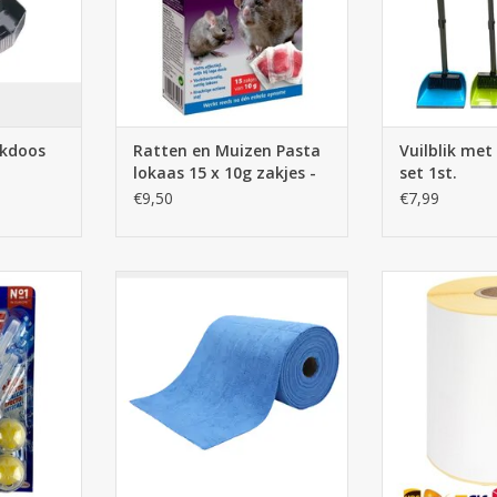
okdoos
Ratten en Muizen Pasta
Vuilblik met
lokaas 15 x 10g zakjes -
set 1st.
Rodi
€9,50
€7,99
 2st.
Microvezeldoeken blauw 75
Verzendetikett
STUKS (30x30cm, voor
verzendlabel
NKELWAGEN
schoonmaak)
TOEVOEGEN AA
TOEVOEGEN AAN WINKELWAGEN