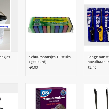
jes PT124
Schuursponsjes 10 stuks
Lange aansteke
(gekleurd)
TOEVOEGEN AA
NKELWAGEN
TOEVOEGEN AAN WINKELWAGEN
oekjes
Schuursponsjes 10 stuks
Lange aanst
(gekleurd)
navulbaar 1s
€0,83
€2,40
oos 1st.
Ratten en Muizen Pasta lokaas 15
Vuilblik me
x 10g zakjes - Rodi
NKELWAGEN
TOEVOEGEN AA
TOEVOEGEN AAN WINKELWAGEN