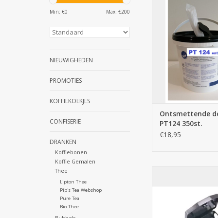
Ontsmettende doek
350st.
Min: €
0
Max: €
200
TOEVOEGEN AAN WI
NIEUWIGHEDEN
PROMOTIES
KOFFIEKOEKJES
Ontsmettende d
CONFISERIE
PT124 350st.
€18,95
DRANKEN
Koffiebonen
Koffie Gemalen
Thee
Muizen voeder lokd
Lipton Thee
TOEVOEGEN AAN WI
Pip's Tea Webshop
Pure Tea
Bio Thee
Bubbels