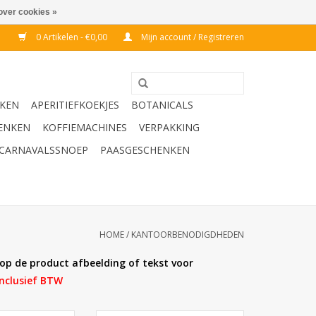
over cookies »
0 Artikelen - €0,00
Mijn account / Registreren
KEN
APERITIEFKOEKJES
BOTANICALS
ENKEN
KOFFIEMACHINES
VERPAKKING
CARNAVALSSNOEP
PAASGESCHENKEN
HOME
/
KANTOORBENODIGDHEDEN
 op de product afbeelding of tekst voor
inclusief BTW