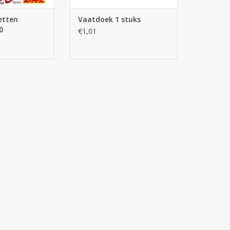
etten
Vaatdoek 1 stuks
0
€1,01
s - kern