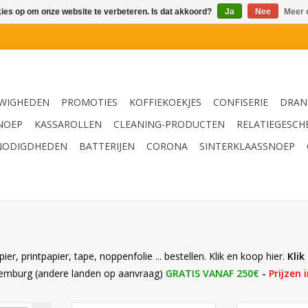
kies op om onze website te verbeteren. Is dat akkoord?
Ja
Nee
Meer 
WIGHEDEN
PROMOTIES
KOFFIEKOEKJES
CONFISERIE
DRAN
NOEP
KASSAROLLEN
CLEANING-PRODUCTEN
RELATIEGESCH
NODIGDHEDEN
BATTERIJEN
CORONA
SINTERKLAASSNOEP
, printpapier, tape, noppenfolie ... bestellen. Klik en koop hier.
Klik
xemburg (andere landen op aanvraag)
GRATIS VANAF 250€
-
Prijzen 