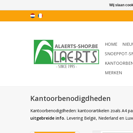
Wij slaan coo
HOME
NIEU
SNOEPPOT-S
KANTOORBE
MERKEN
Kantoorbenodigdheden
Kantoorbenodigdheden: kantoorartikelen zoals A4 papier
uitgebreide info.
Levering België, Nederland en Lu