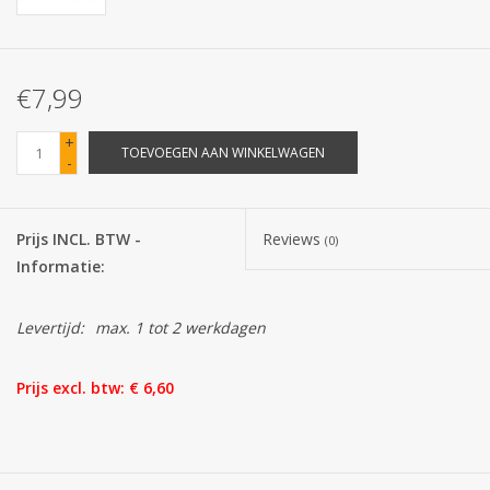
Batterijen
€7,99
Corona
+
TOEVOEGEN AAN WINKELWAGEN
-
Sinterklaassnoep
Carnavalssnoep
Prijs INCL. BTW -
Reviews
(0)
Informatie:
Paasgeschenken
Levertijd:
max. 1 tot 2 werkdagen
Merken
Prijs excl. btw: € 6,60