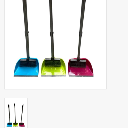
Botanicals
Snoeppot-Snoep
Kassarollen
Cleaning-producten
Relatiegeschenken
Koffiemachines
Verpakking
Kantoorbenodigdheden