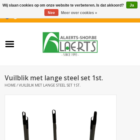
Wij slaan cookies op om onze website te verbeteren. Is dat akkoord?
Ja
Nee
Meer over cookies »
0 Artikelen - €0,00
Home
Nieuwigheden
PROMOTIES
Vuilblik met lange steel set 1st.
Koffiekoekjes
HOME
/
VUILBLIK MET LANGE STEEL SET 1ST.
Confiserie
Dranken
Aperitiefkoekjes