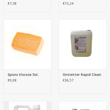
GROOT 10st.
€7,38
€15,24
Spons Viscose 5st.
Ontvetter Rapid Clean
€9,08
€36,57