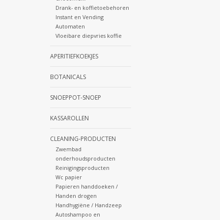
Drank- en koffietoebehoren
Instant en Vending
Automaten
Vloeibare diepvries koffie
APERITIEFKOEKJES
BOTANICALS
SNOEPPOT-SNOEP
KASSAROLLEN
CLEANING-PRODUCTEN
Zwembad
onderhoudsproducten
Reinigingsproducten
Wc papier
Papieren handdoeken /
Handen drogen
Handhygiëne / Handzeep
Autoshampoo en