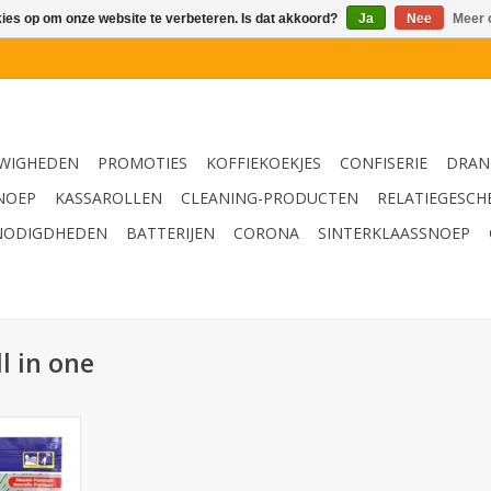
kies op om onze website te verbeteren. Is dat akkoord?
Ja
Nee
Meer 
WIGHEDEN
PROMOTIES
KOFFIEKOEKJES
CONFISERIE
DRAN
NOEP
KASSAROLLEN
CLEANING-PRODUCTEN
RELATIEGESCH
NODIGDHEDEN
BATTERIJEN
CORONA
SINTERKLAASSNOEP
l in one
 all-in-one
NKELWAGEN