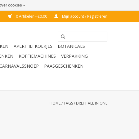
over cookies »
0 Artikelen - €0,00
Mijn account / Registreren
KEN
APERITIEFKOEKJES
BOTANICALS
ENKEN
KOFFIEMACHINES
VERPAKKING
CARNAVALSSNOEP
PAASGESCHENKEN
HOME
/
TAGS
/
DREFT ALL IN ONE