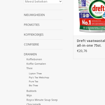
NIEUWIGHEDEN
PROMOTIES
KOFFIEKOEKJES
Dreft vaatwasta
CONFISERIE
all-in-one 75st.
€20,76
DRANKEN
Koffiebonen
Koffie Gemalen
Thee
Lipton Thee
Pip's Tea Webshop
Pure Tea
Bio Thee
Bubbels
Wijn
Royco Minute Soup Soep
Chocomelk