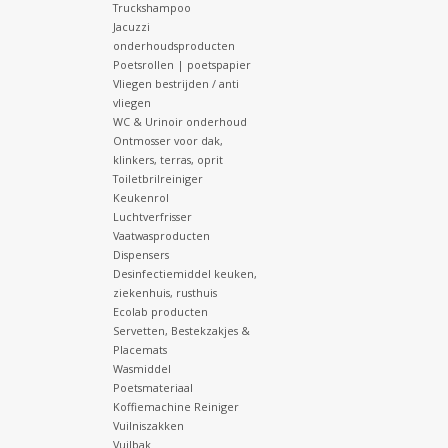
Truckshampoo
Jacuzzi
onderhoudsproducten
Poetsrollen | poetspapier
Vliegen bestrijden / anti
vliegen
WC & Urinoir onderhoud
Ontmosser voor dak,
klinkers, terras, oprit
Toiletbrilreiniger
Keukenrol
Luchtverfrisser
Vaatwasproducten
Dispensers
Desinfectiemiddel keuken,
ziekenhuis, rusthuis
Ecolab producten
Servetten, Bestekzakjes &
Placemats
Wasmiddel
Poetsmateriaal
Koffiemachine Reiniger
Vuilniszakken
Vuilbak