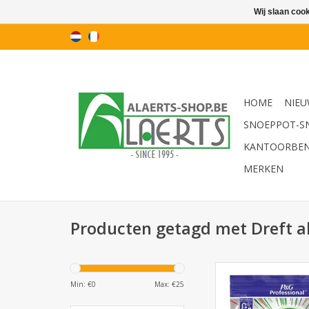
Wij slaan coo
HOME
NIEU
SNOEPPOT-S
KANTOORBE
MERKEN
Producten getagd met Dreft al
Dreft vaatwastabletten
75st.
Min: €
0
Max: €
25
TOEVOEGEN AAN WI