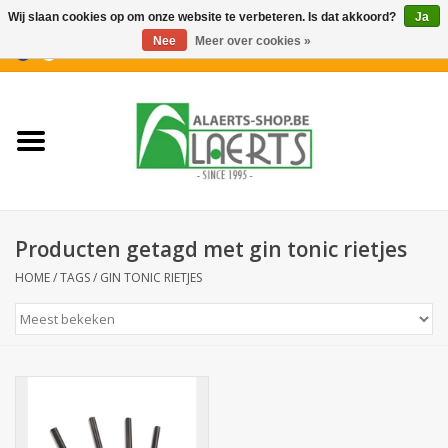
Wij slaan cookies op om onze website te verbeteren. Is dat akkoord?
Ja
Nee
Meer over cookies »
0 Artikelen - €0,00
Home
Nieuwigheden
PROMOTIES
Producten getagd met gin tonic rietjes
Koffiekoekjes
HOME
/
TAGS
/
GIN TONIC RIETJES
Confiserie
Dranken
Aperitiefkoekjes