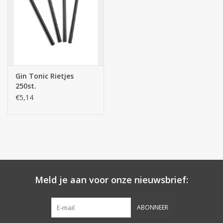
Botanicals
Snoeppot-Snoep
Gin Tonic Rietjes
Kassarollen
250st.
€5,14
Cleaning-producten
Relatiegeschenken
Koffiemachines
Meld je aan voor onze nieuwsbrief:
Verpakking
ABONNEER
Kantoorbenodigdheden