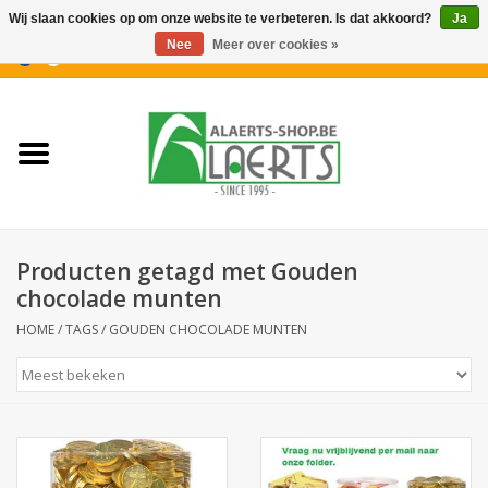
Wij slaan cookies op om onze website te verbeteren. Is dat akkoord?
Ja
Nee
Meer over cookies »
0 Artikelen - €0,00
Home
Nieuwigheden
PROMOTIES
Producten getagd met Gouden
Koffiekoekjes
chocolade munten
HOME
/
TAGS
/
GOUDEN CHOCOLADE MUNTEN
Confiserie
Dranken
Aperitiefkoekjes