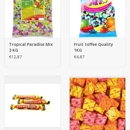
Botanicals
Snoeppot-Snoep
Tropical Paradise Mix
Fruit toffee Quality
Kassarollen
3 KG
1KG
€12,87
€4,87
Cleaning-producten
Relatiegeschenken
Koffiemachines
Verpakking
Kantoorbenodigdheden