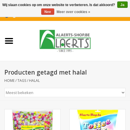
Wij slaan cookies op om onze website te verbeteren. Is dat akkoord?
Ja
Nee
Meer over cookies »
0 Artikelen - €0,00
Home
Nieuwigheden
PROMOTIES
Producten getagd met halal
Koffiekoekjes
HOME
/
TAGS
/
HALAL
Confiserie
Dranken
Aperitiefkoekjes