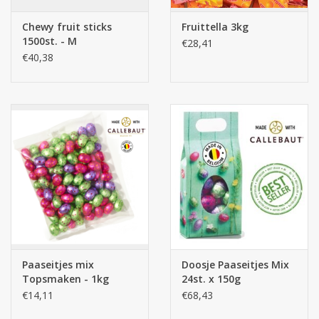
Chewy fruit sticks
Fruittella 3kg
Batterijen
1500st. - M
€28,41
€40,38
Corona
Sinterklaassnoep
Carnavalssnoep
Paasgeschenken
Merken
Paaseitjes mix
Doosje Paaseitjes Mix
Topsmaken - 1kg
24st. x 150g
Quality
€14,11
€68,43