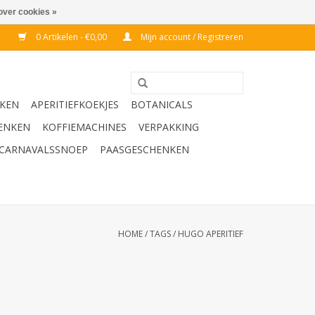
over cookies »
0 Artikelen - €0,00
Mijn account / Registreren
KEN
APERITIEFKOEKJES
BOTANICALS
ENKEN
KOFFIEMACHINES
VERPAKKING
CARNAVALSSNOEP
PAASGESCHENKEN
HOME
/
TAGS
/
HUGO APERITIEF