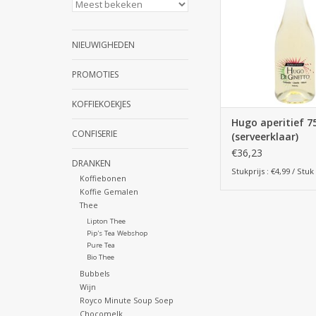
NIEUWIGHEDEN
PROMOTIES
KOFFIEKOEKJES
Hugo aperitief 75
CONFISERIE
(serveerklaar)
€36,23
DRANKEN
Stukprijs : €4,99 / Stuk
Koffiebonen
Koffie Gemalen
Thee
Lipton Thee
Pip's Tea Webshop
Pure Tea
Bio Thee
Bubbels
Wijn
Royco Minute Soup Soep
Chocomelk