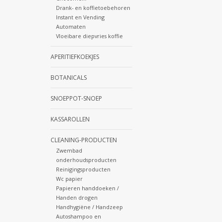
Drank- en koffietoebehoren
Instant en Vending
Automaten
Vloeibare diepvries koffie
APERITIEFKOEKJES
BOTANICALS
SNOEPPOT-SNOEP
KASSAROLLEN
CLEANING-PRODUCTEN
Zwembad
onderhoudsproducten
Reinigingsproducten
Wc papier
Papieren handdoeken /
Handen drogen
Handhygiëne / Handzeep
Autoshampoo en