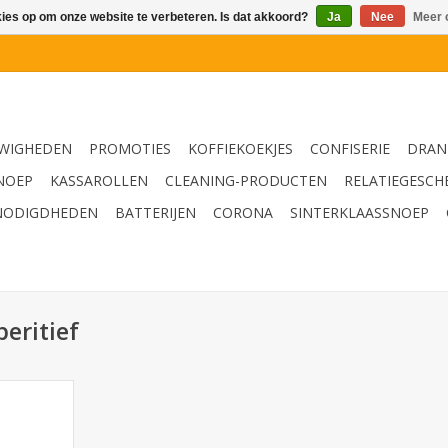
kies op om onze website te verbeteren. Is dat akkoord?
Ja
Nee
Meer 
WIGHEDEN
PROMOTIES
KOFFIEKOEKJES
CONFISERIE
DRAN
NOEP
KASSAROLLEN
CLEANING-PRODUCTEN
RELATIEGESCH
NODIGDHEDEN
BATTERIJEN
CORONA
SINTERKLAASSNOEP
eritief
cl x 6
r)
NKELWAGEN