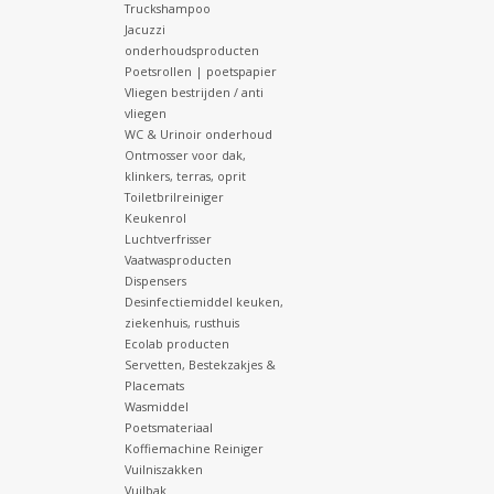
Truckshampoo
Jacuzzi
onderhoudsproducten
Poetsrollen | poetspapier
Vliegen bestrijden / anti
vliegen
WC & Urinoir onderhoud
Ontmosser voor dak,
klinkers, terras, oprit
Toiletbrilreiniger
Keukenrol
Luchtverfrisser
Vaatwasproducten
Dispensers
Desinfectiemiddel keuken,
ziekenhuis, rusthuis
Ecolab producten
Servetten, Bestekzakjes &
Placemats
Wasmiddel
Poetsmateriaal
Koffiemachine Reiniger
Vuilniszakken
Vuilbak