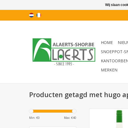
Wij slaan coo
HOME
NIEU
SNOEPPOT-S
KANTOORBE
MERKEN
Producten getagd met hugo ap
Hugo aperitief 75
(serveerklaa
Min: €
0
Max: €
40
TOEVOEGEN AAN WI