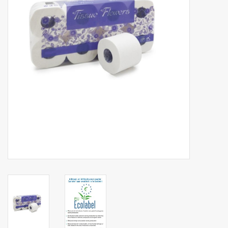
Botanicals
Snoeppot-Snoep
Kassarollen
Cleaning-producten
Relatiegeschenken
Koffiemachines
Verpakking
Kantoorbenodigdheden