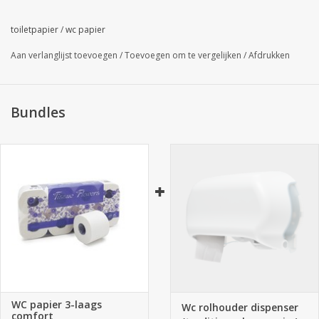
TOILETPAPIER
Inhoud:
72 rollen x
250 vel
-
Prijs excl. btw: € 49,20
toiletpapier
/
wc papier
= EEN SUPER PRIJS VOOR LUXE TOILETPAPIER
Aan verlanglijst toevoegen
/
Toevoegen om te vergelijken
/
Afdrukken
Berekening: € 0,0027 per vel excl. btw
= ! MEGA DEAL !
Milieuvriendelijk: beschikt over het Eco-label
Bundles
Celtex wc papier toiletpapier tissue flowers
WC papier 3-laags
Wc rolhouder dispenser
comfort