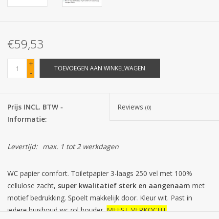
Batterijen
€59,53
Corona
+
TOEVOEGEN AAN WINKELWAGEN
-
Sinterklaassnoep
Carnavalssnoep
Prijs INCL. BTW -
Reviews
(0)
Informatie:
Paasgeschenken
Levertijd:
max. 1 tot 2 werkdagen
Merken
WC papier comfort. Toiletpapier 3-laags 250 vel met 100%
cellulose zacht,
super kwalitatief sterk en aangenaam
met
motief bedrukking. Spoelt makkelijk door. Kleur wit. Past in
iedere huishoud wc rol houder.
MEEST VERKOCHT