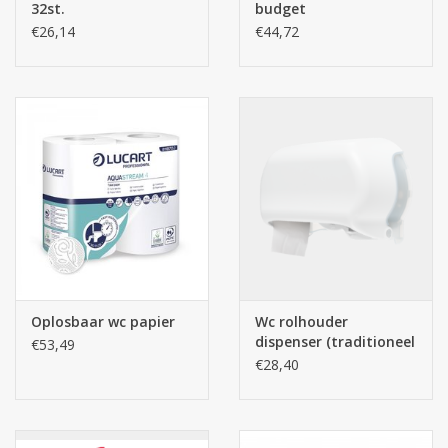
32st.
budget
€26,14
€44,72
Oplosbaar wc papier
Wc rolhouder
dispenser (traditioneel
€53,49
wc papier) - Wit
€28,40