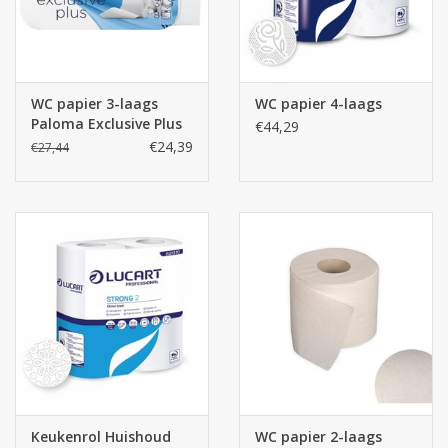
WC papier 3-laags
WC papier 4-laags
Paloma Exclusive Plus
€44,29
48 rollen
€24,39
€27,44
Keukenrol Huishoud
WC papier 2-laags