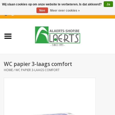
Wij slaan cookies op om onze website te verbeteren. Is dat akkoord?
Ja
Nee
Meer over cookies »
0 Artikelen - €0,00
Home
Nieuwigheden
PROMOTIES
WC papier 3-laags comfort
Koffiekoekjes
HOME
/
WC PAPIER 3-LAAGS COMFORT
Confiserie
Dranken
Aperitiefkoekjes