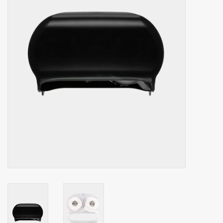
Botanicals
Snoeppot-Snoep
Kassarollen
Cleaning-producten
Relatiegeschenken
Koffiemachines
Verpakking
Kantoorbenodigdheden