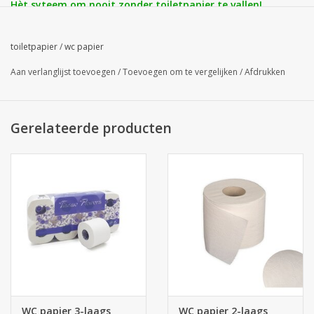
Hèt syteem om nooit zonder toiletpapier te vallen!
Inhoud:
1 dispenser
toiletpapier
/
wc papier
Prijs excl. btw: € 23,47
Aan verlanglijst toevoegen
/
Toevoegen om te vergelijken
/
Afdrukken
Gerelateerde producten
WC papier 3-laags
WC papier 2-laags