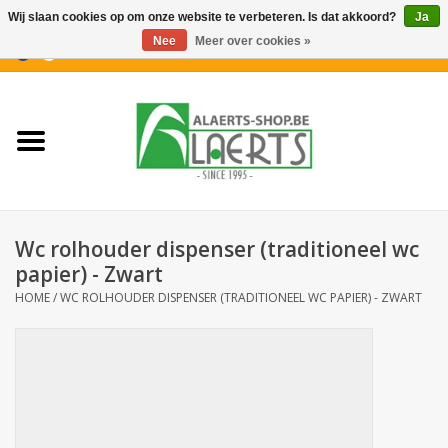
Wij slaan cookies op om onze website te verbeteren. Is dat akkoord?
Ja
Nee
Meer over cookies »
0 Artikelen - €0,00
Home
Nieuwigheden
PROMOTIES
Wc rolhouder dispenser (traditioneel wc
Koffiekoekjes
papier) - Zwart
HOME
/
WC ROLHOUDER DISPENSER (TRADITIONEEL WC PAPIER) - ZWART
Confiserie
Dranken
Aperitiefkoekjes