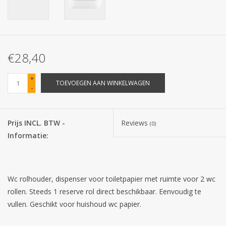
Batterijen
Corona
€28,40
Sinterklaassnoep
+
TOEVOEGEN AAN WINKELWAGEN
-
Carnavalssnoep
Prijs INCL. BTW -
Reviews
(0)
Paasgeschenken
Informatie:
Merken
Wc rolhouder, dispenser voor toiletpapier met ruimte voor 2 wc
rollen. Steeds 1 reserve rol direct beschikbaar. Eenvoudig te
vullen. Geschikt voor huishoud wc papier.