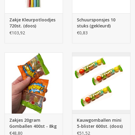
Batterijen
Zakje Kleurpotloodjes
Schuursponsjes 10
720st. (doos)
stuks (gekleurd)
Corona
€103,92
€0,83
Sinterklaassnoep
Carnavalssnoep
Paasgeschenken
Merken
Zakjes 20gram
Kauwgomballen mini
Gomballen 400st - 8kg
5-blister 600st. (doos)
snoepjes
€48,80
€51,52