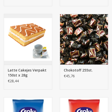
Latte Cakejes Verpakt
Chokotoff 255st.
150st x 28g
€45,76
€28,44