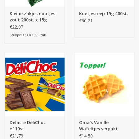
Kleine zakjes nootjes
Koetjesreep 15g 400st.
zout 200st. x 15g
€60,21
(piramide vorm zakjes)
€22,07
Stukprijs : €0,10 / Stuk
Delacre DéliChoc
Oma's Vanille
±110st.
Wafeltjes verpakt
100st (top recept)
€21,79
€14,50