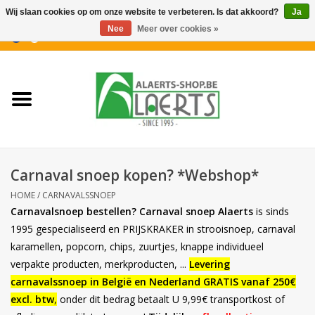
Wij slaan cookies op om onze website te verbeteren. Is dat akkoord?
Ja
Nee
Meer over cookies »
0 Artikelen - €0,00
Home
Nieuwigheden
PROMOTIES
Carnaval snoep kopen? *Webshop*
Koffiekoekjes
HOME
/
CARNAVALSSNOEP
Carnavalsnoep bestellen? C
arnaval snoep Alaerts
is sinds
Confiserie
1995 gespecialis
eerd en PRIJSKRAKER i
n strooisnoep, carnaval
karamellen, popcorn, chips, zuurtjes, knappe individueel
verpakte producten, merkproducten, ...
Levering
Dranken
carnavalssnoep in België en Nederland
GRATIS vanaf 250€
excl. btw
,
onder dit bedrag betaalt U 9,99€ transportkost of
Aperitiefkoekjes