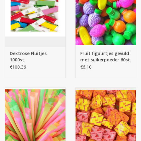
Dextrose Fluitjes
Fruit figuurtjes gevuld
1000st.
met suikerpoeder 60st.
x 10g (1 zakje)
€100,36
€6,10