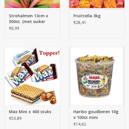
Strohalmen 13cm x
Fruittella 3kg
500st. (met suiker
€28,41
poeder) - 1 zakje
€6,99
Max Mini ± 400 stuks
Haribo goudberen 10g
x 100st mini
€53,89
€14,62