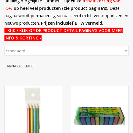
afhaling mogelijk te Lummen!
Tijdelijke
afhaalkorting van
-5%
op heel veel producten (zie product pagina's).
Deze
Botanicals
pagina wordt permanent geactualiseerd m.b.t. verkoopprijzen en
nieuwe producten.
Prijzen inclusief BTW vermeld.
Snoeppot-Snoep
- KI
J
K / KLIK OP DE PRODUCT DETAIL PAGINA'S VOOR MEER
INFO & KORTING
-
Kassarollen
Cleaning-producten
CARNAVALSSNOEP
Relatiegeschenken
Koffiemachines
Verpakking
Kantoorbenodigdheden