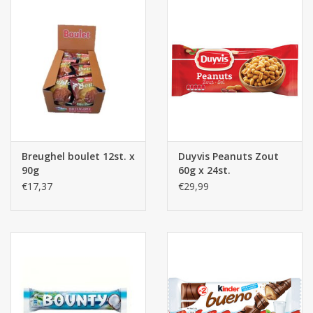
Batterijen
Corona
Sinterklaassnoep
Carnavalssnoep
Breughel boulet 12st. x
Duyvis Peanuts Zout
90g
60g x 24st.
Paasgeschenken
€17,37
€29,99
Merken