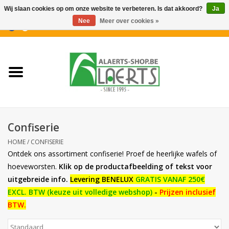
Wij slaan cookies op om onze website te verbeteren. Is dat akkoord?
Ja
Nee
Meer over cookies »
0 Artikelen - €0,00
Home
Nieuwigheden
PROMOTIES
Confiserie
Koffiekoekjes
HOME
/
CONFISERIE
Ontdek ons assortiment confiserie! Proef de heerlijke wafels of
Confiserie
hoeveworsten.
Klik op de productafbeelding of tekst voor
uitgebreide info.
Levering BENELUX
GRATIS VANAF 250€
EXCL. BTW
(keuze uit volledige webshop)
-
Prijzen inclusief
Dranken
BTW.
Aperitiefkoekjes