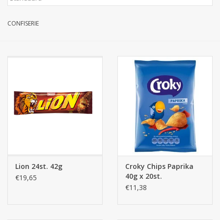
Botanicals
CONFISERIE
Snoeppot-Snoep
Kassarollen
Cleaning-producten
Relatiegeschenken
Koffiemachines
Lion 24st. 42g
Croky Chips Paprika
40g x 20st.
€19,65
Verpakking
€11,38
Kantoorbenodigdheden