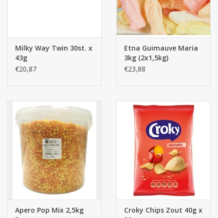
Milky Way Twin 30st. x
Etna Guimauve Maria
43g
3kg (2x1,5kg)
€20,87
€23,88
Apero Pop Mix 2,5kg
Croky Chips Zout 40g x