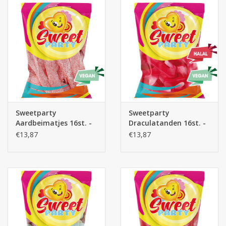
Batterijen
Corona
Sinterklaassnoep
Carnavalssnoep
Sweetparty
Sweetparty
Aardbeimatjes 16st. -
Draculatanden 16st. -
snoepzakjes
snoepzakjes
Paasgeschenken
€13,87
€13,87
Merken