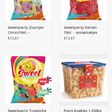
Sweetparty Zuurtjes
Sweetparty Kersen
Citrics16st. -
16st. - snoepzakjes
snoepzakjes
€13,87
€13,87
Sweetparty Tropische
Piscis Koekjes 1,250kg