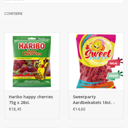
Botanicals
CONFISERIE
Snoeppot-Snoep
Kassarollen
Cleaning-producten
Relatiegeschenken
Koffiemachines
Haribo happy cherries
Sweetparty
75g x 28st.
Aardbeikabels 16st. -
Verpakking
snoepzakjes
€18,45
€14,60
Kantoorbenodigdheden