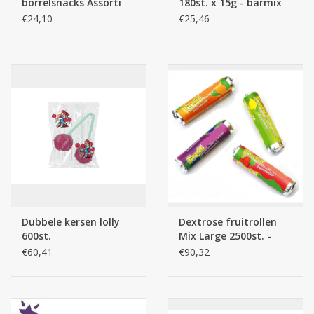
borrelsnacks Assorti
180st. x 15g - barmix
180st.
€24,10
€25,46
Dubbele kersen lolly
Dextrose fruitrollen
600st.
Mix Large 2500st. -
DEX
€60,41
€90,32