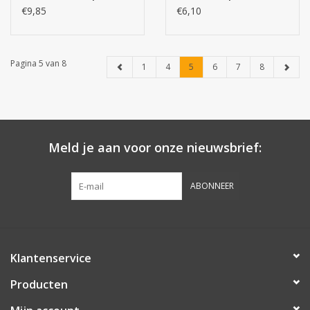
x 10g (1 zakje)
€9,85
€6,10
Pagina 5 van 8
1
4
5
6
7
8
Meld je aan voor onze nieuwsbrief:
ABONNEER
Klantenservice
Producten