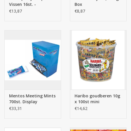
Vissen 16st. -
Box
snoepzakjes
€13,87
€8,87
Mentos Meeting Mints
Haribo goudberen 10g
700st. Display
x 100st mini
€33,31
€14,62