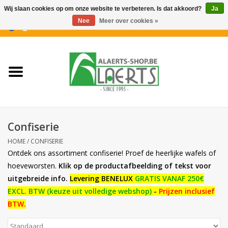
Wij slaan cookies op om onze website te verbeteren. Is dat akkoord?
Ja
Nee
Meer over cookies »
0 Artikelen - €0,00
Home
Nieuwigheden
PROMOTIES
Confiserie
Koffiekoekjes
HOME
/
CONFISERIE
Ontdek ons assortiment confiserie! Proef de heerlijke wafels of
Confiserie
hoeveworsten.
Klik op de productafbeelding of tekst voor
uitgebreide info.
Levering BENELUX
GRATIS VANAF 250€
EXCL. BTW
(keuze uit volledige webshop)
-
Prijzen inclusief
Dranken
BTW.
Aperitiefkoekjes