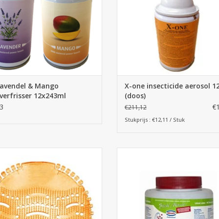
Lavendel & Mango
X-one insecticide aerosol 12
verfrisser 12x243ml
(doos)
3
€
€211,12
Stukprijs : €12,11 / Stuk
rmatjes Mango. 30 dagen effectief
Urinoirblokjes Fresh' Mouss Nico
negeur verwijderen, verfrist de
TOEVOEGEN AAN WINKELWA
g, voorkomt urinespetters dankzij
zijn technologie!
EVOEGEN AAN WINKELWAGEN