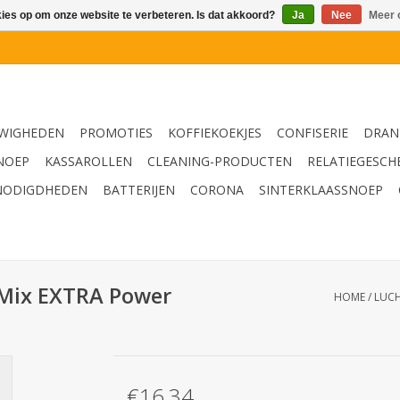
kies op om onze website te verbeteren. Is dat akkoord?
Ja
Nee
Meer 
WIGHEDEN
PROMOTIES
KOFFIEKOEKJES
CONFISERIE
DRAN
NOEP
KASSAROLLEN
CLEANING-PRODUCTEN
RELATIEGESCH
NODIGDHEDEN
BATTERIJEN
CORONA
SINTERKLAASSNOEP
 Mix EXTRA Power
HOME
/
LUCH
€16,34