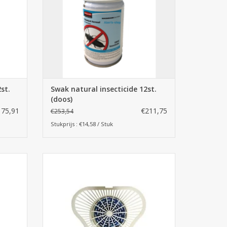
st.
Swak natural insecticide 12st.
(doos)
175,91
€211,75
€253,54
Stukprijs : €14,58 / Stuk
ls 1kg
Urinoirmatjes met geur enzymenblok
GEN
TOEVOEGEN AAN WINKELWAGEN