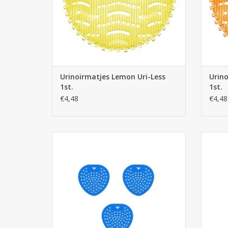
Urinoirmatjes Lemon Uri-Less
Urino
1st.
1st.
€4,48
€4,48
Urinoirmatjes Blauw 1st. (budget)
Urino
voor 
TOEVOEGEN AAN WINKELWAGEN
a
urinoi
TO