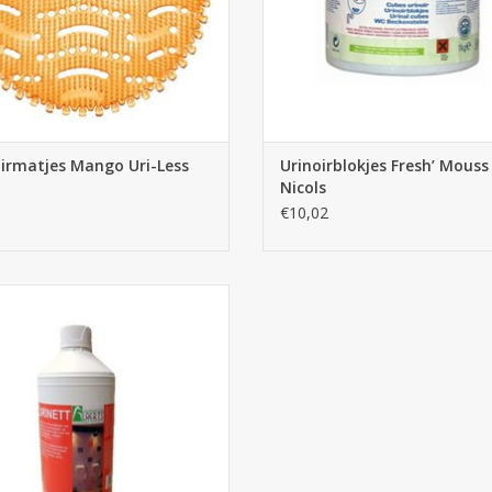
irmatjes Mango Uri-Less
Urinoirblokjes Fresh’ Mouss
Nicols
€10,02
irreiniger Urinett wordt gebruikt
het verwijderen van kalksteen en
fzettingen van urinezouten uit
rleidingen. Urinegeur verwijderen.
EVOEGEN AAN WINKELWAGEN