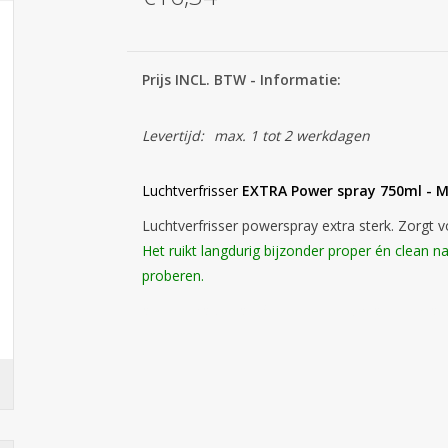
Prijs INCL. BTW - Informatie:
Levertijd:
max. 1 tot 2 werkdagen
Luchtverfrisser
EXTRA Power spray 750ml - M
Luchtverfrisser powerspray extra sterk. Zorgt v
Het ruikt langdurig bijzonder proper én clean 
proberen.
ambientador air freshener neutralizer man