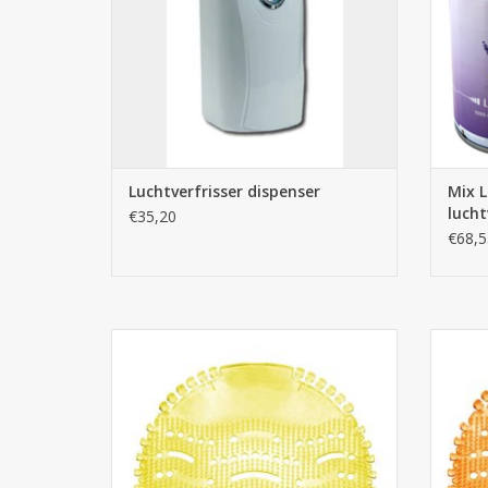
Luchtverfrisser dispenser
Mix 
lucht
€35,20
€68,5
Urinoirmatjes Lemon Uri-Less 1st.
Urinoi
uri
TOEVOEGEN AAN WINKELWAGEN
omgevin
TO