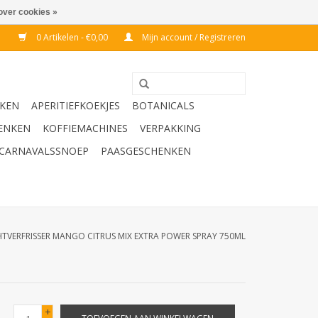
over cookies »
0 Artikelen - €0,00
Mijn account / Registreren
KEN
APERITIEFKOEKJES
BOTANICALS
ENKEN
KOFFIEMACHINES
VERPAKKING
CARNAVALSSNOEP
PAASGESCHENKEN
TVERFRISSER MANGO CITRUS MIX EXTRA POWER SPRAY 750ML
+