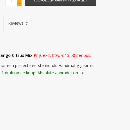
TOEVOEGEN AAN WINKELWAGEN
-
Reviews
(0)
ango Citrus Mix
Prijs excl. btw: € 13,50 per bus.
oor een perfecte eerste indruk. Handmatig gebruik.
na 1 druk op de knop! Absolute aanrader om te
go citrus mix ambient ph bienestar