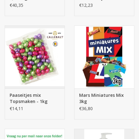
€40,35
€12,23
Paaseitjes mix
Mars Miniatures Mix
Topsmaken - 1kg
3kg
Quality
€14,11
€36,80