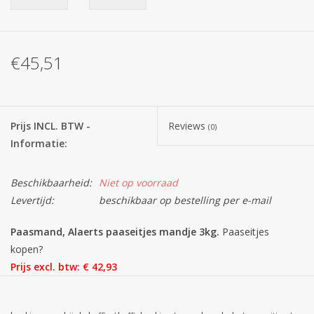
Batterijen
€45,51
Corona
Sinterklaassnoep
Prijs INCL. BTW -
Reviews
(0)
Informatie:
Carnavalssnoep
Beschikbaarheid:
Niet op voorraad
Paasgeschenken
Levertijd:
beschikbaar op bestelling per e-mail
Merken
Paasmand, Alaerts paaseitjes mandje 3kg.
Paaseitjes
kopen?
Prijs excl. btw: € 42,93
Mix van chocolade eitjes min. 3 topsmaken. Gemaakt met 100%
Callebaut chocolade grondstof en pralinévulling. In een mooi