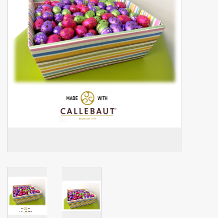
Botanicals
Snoeppot-Snoep
Kassarollen
Cleaning-producten
Relatiegeschenken
Koffiemachines
Verpakking
Kantoorbenodigdheden