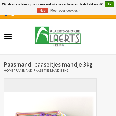
Wij slaan cookies op om onze website te verbeteren. Is dat akkoord?
Ja
Nee
Meer over cookies »
0 Artikelen - €0,00
Home
Nieuwigheden
PROMOTIES
Paasmand, paaseitjes mandje 3kg
Koffiekoekjes
HOME
/
PAASMAND, PAASEITJES MANDJE 3KG
Confiserie
Dranken
Aperitiefkoekjes