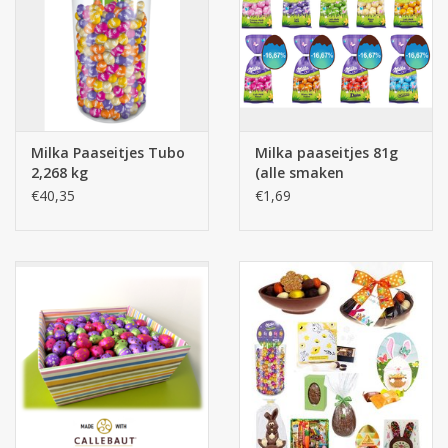
Botanicals
Snoeppot-Snoep
Milka Paaseitjes Tubo
Milka paaseitjes 81g
Kassarollen
2,268 kg
(alle smaken
verkrijgbaar)
€40,35
€1,69
Cleaning-producten
Relatiegeschenken
Koffiemachines
Verpakking
Kantoorbenodigdheden