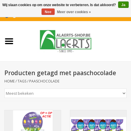
Wij slaan cookies op om onze website te verbeteren. Is dat akkoord?
Ja
Nee
Meer over cookies »
0 Artikelen - €0,00
Home
Nieuwigheden
PROMOTIES
Producten getagd met paaschocolade
Koffiekoekjes
HOME
/
TAGS
/
PAASCHOCOLADE
Confiserie
Dranken
Aperitiefkoekjes