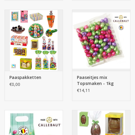
Paaspakketten
Paaseitjes mix
Topsmaken - 1kg
€0,00
Quality
€14,11