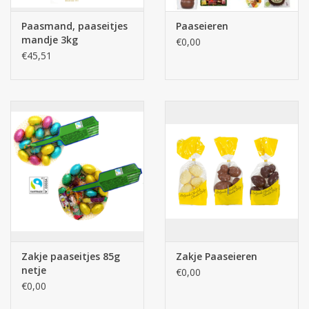
Paasmand, paaseitjes
Paaseieren
Batterijen
mandje 3kg
€0,00
€45,51
Corona
Sinterklaassnoep
Carnavalssnoep
Paasgeschenken
Merken
Zakje paaseitjes 85g
Zakje Paaseieren
netje
€0,00
€0,00