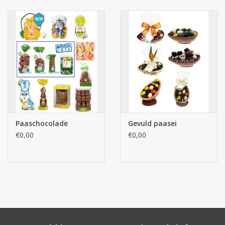
Paaschocolade
Gevuld paasei
€0,00
€0,00