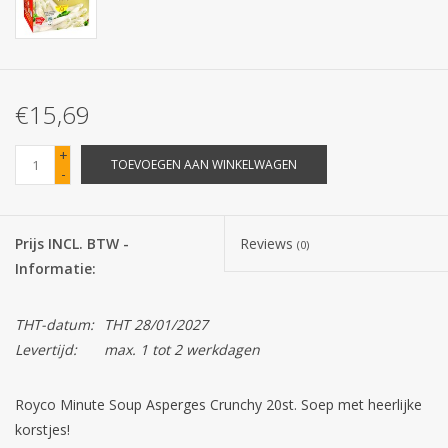
Batterijen
Corona
€15,69
Sinterklaassnoep
+
TOEVOEGEN AAN WINKELWAGEN
-
Carnavalssnoep
Prijs INCL. BTW -
Reviews
(0)
Paasgeschenken
Informatie:
Merken
THT-datum:
THT 28/01/2027
Levertijd:
max. 1 tot 2 werkdagen
Royco Minute Soup Asperges Crunchy 20st. Soep met heerlijke
korstjes!