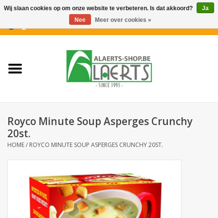
Wij slaan cookies op om onze website te verbeteren. Is dat akkoord?
Ja
Nee
Meer over cookies »
0 Artikelen - €0,00
Home
Nieuwigheden
PROMOTIES
Royco Minute Soup Asperges Crunchy
Koffiekoekjes
20st.
HOME
/
ROYCO MINUTE SOUP ASPERGES CRUNCHY 20ST.
Confiserie
Dranken
Aperitiefkoekjes