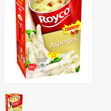
Botanicals
Snoeppot-Snoep
Kassarollen
Cleaning-producten
Relatiegeschenken
Koffiemachines
Verpakking
Kantoorbenodigdheden